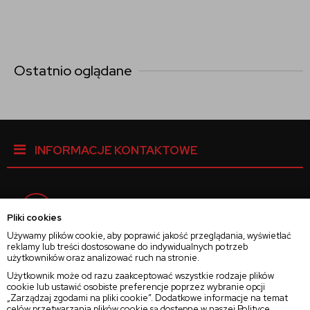
Ostatnio oglądane
INFORMACJE KONTAKTOWE
Facebook
Pliki cookies
Używamy plików cookie, aby poprawić jakość przeglądania, wyświetlać
reklamy lub treści dostosowane do indywidualnych potrzeb
Instagram
użytkowników oraz analizować ruch na stronie.
Użytkownik może od razu zaakceptować wszystkie rodzaje plików
cookie lub ustawić osobiste preferencje poprzez wybranie opcji
Twitter
„Zarządzaj zgodami na pliki cookie”. Dodatkowe informacje na temat
celów przetwarzania plików cookie są dostępne w naszej
Polityce