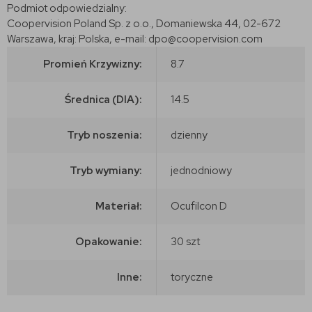
Podmiot odpowiedzialny:
Coopervision Poland Sp. z o.o., Domaniewska 44, 02-672
Warszawa, kraj: Polska, e-mail: dpo@coopervision.com
Promień Krzywizny:
8.7
Średnica (DIA):
14.5
Tryb noszenia:
dzienny
Tryb wymiany:
jednodniowy
Materiał:
Ocufilcon D
Opakowanie:
30 szt
Inne:
toryczne