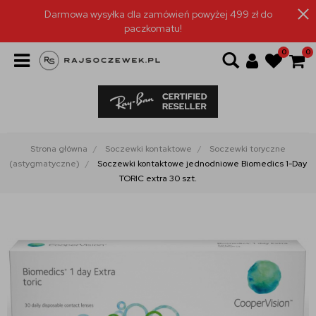
Darmowa wysyłka dla zamówień powyżej 499 zł do
paczkomatu!
0
0
Strona główna
Soczewki kontaktowe
Soczewki toryczne
(astygmatyczne)
Soczewki kontaktowe jednodniowe Biomedics 1-Day
TORIC extra 30 szt.