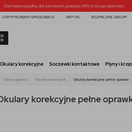
Darmowa wysyłka dla zamówień powyżej 499 zł do paczkomatu!
CERTYFIKOWANY SPRZEDAWCA
RATY 0%
BEZPIECZNE ZAKUPY
Okulary korekcyjne
Soczewki kontaktowe
Płyny i krop
Strona główna
Okulary korekcyjne
Okulary korekcyjne pełne oprawki
Okulary korekcyjne pełne oprawk