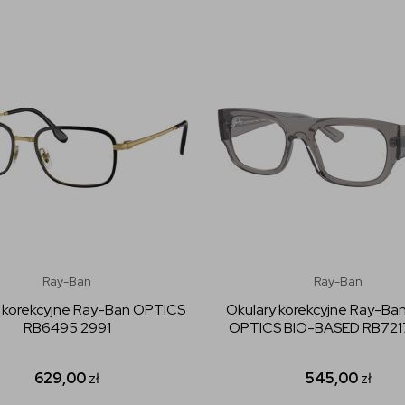
Ray-Ban
Ray-Ban
 korekcyjne Ray-Ban OPTICS
Okulary korekcyjne Ray-B
RB6495 2991
OPTICS BIO-BASED RB721
629,00
zł
545,00
zł