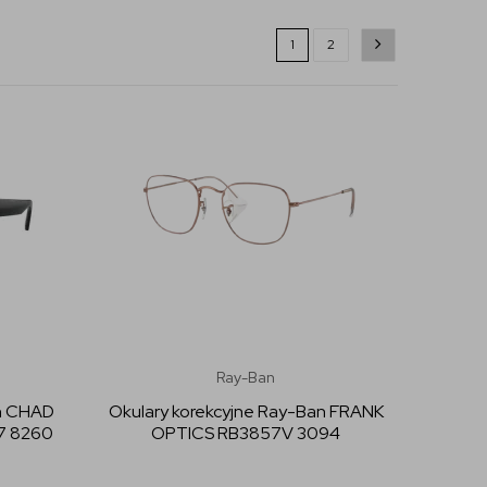
1
2
Ray-Ban
an CHAD
Okulary korekcyjne Ray-Ban FRANK
7 8260
OPTICS RB3857V 3094