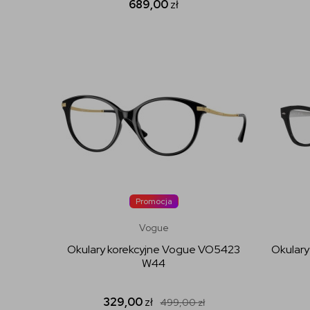
689,00
zł
Promocja
Vogue
Okulary korekcyjne Vogue VO5423
Okulary
W44
329,00
zł
499,00
zł