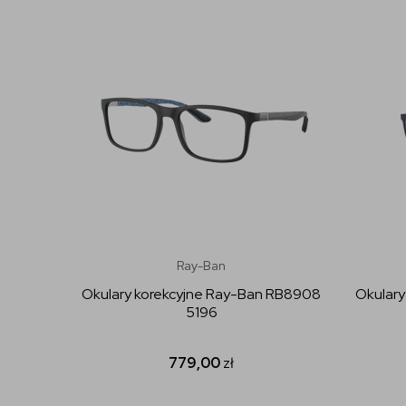
Ray-Ban
Okulary korekcyjne Ray-Ban RB8908
Okulary
5196
779,00
zł