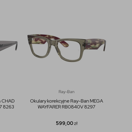
Ray-Ban
an CHAD
Okulary korekcyjne Ray-Ban MEGA
7 8263
WAYFARER RB0840V 8297
599,00
zł