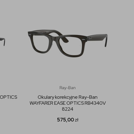
Ray-Ban
n OPTICS
Okulary korekcyjne Ray-Ban
WAYFARER EASE OPTICS RB4340V
8224
575,00
zł