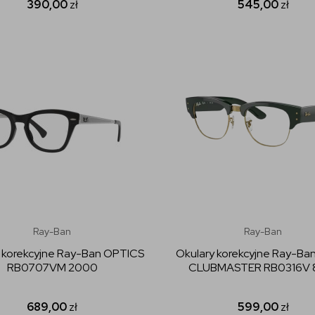
390,00
zł
545,00
zł
Ray-Ban
Ray-Ban
 korekcyjne Ray-Ban OPTICS
Okulary korekcyjne Ray-B
RB0707VM 2000
CLUBMASTER RB0316V 
689,00
zł
599,00
zł