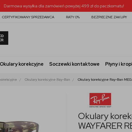
Darmowa wysyłka dla zamówień powyżej 499 zł do paczkomatu!
CERTYFIKOWANY SPRZEDAWCA
RATY 0%
BEZPIECZNE ZAKUPY
Okulary korekcyjne
Soczewki kontaktowe
Płyny i krop
korekcyjne
Okulary korekcyjne Ray-Ban
Okulary korekcyjne Ray-Ban M
Okulary kore
WAYFARER R