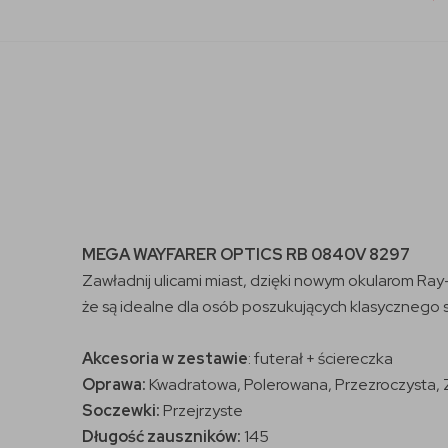
MEGA WAYFARER OPTICS RB 0840V 8297
Zawładnij ulicami miast, dzięki nowym okularom Ra
że są idealne dla osób poszukujących klasycznego s
Akcesoria w zestawie
: futerał + ściereczka
Oprawa:
Kwadratowa, Polerowana, Przezroczysta, 
Soczewki:
Przejrzyste
Długość zauszników:
145