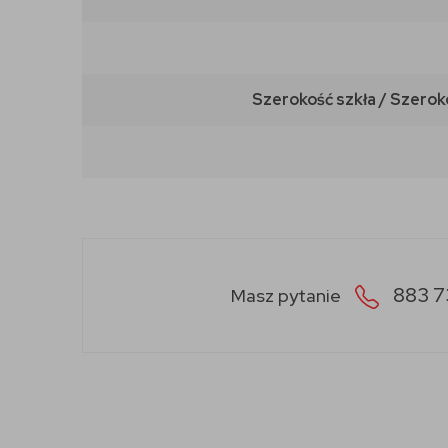
Szerokość szkła / Szerok
883 7
Masz pytanie