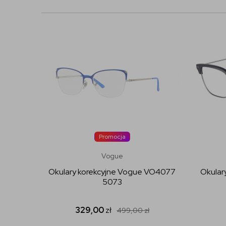
Promocja
Vogue
Okulary korekcyjne Vogue VO4077
Okular
5073
329,00
zł
499,00
zł