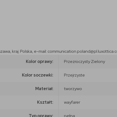
szawa, kraj: Polska, e-mail: communication.poland@pl.luxottica.
Kolor oprawy:
Przezroczysty Zielony
Kolor soczewki:
Przejrzyste
Materiał:
tworzywo
Kształt:
wayfarer
Typ oprawy:
pełna