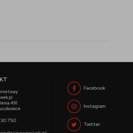
KT
Facebook
ternetowy
wek.pl
lenia 491
Instagram
uczkowice
730 750
Twitter
lep@rajsoczewek.pl