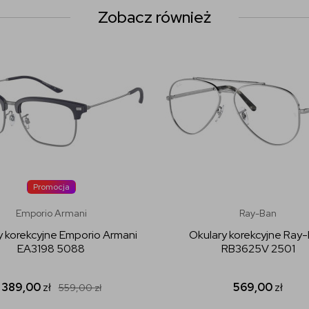
Zobacz również
Promocja
Emporio Armani
Ray-Ban
y korekcyjne Emporio Armani
Okulary korekcyjne Ray
EA3198 5088
RB3625V 2501
389,00
zł
569,00
zł
559,00
zł