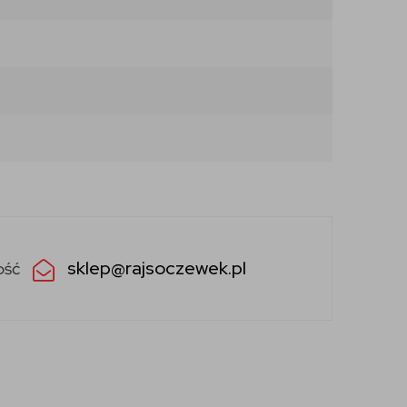
sklep@rajsoczewek.pl
ość