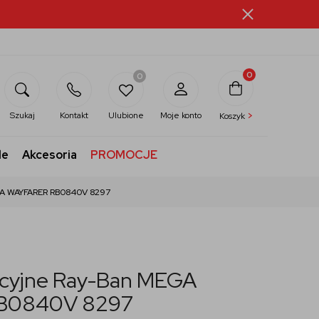
0
0
>
Szukaj
Kontakt
Ulubione
Moje konto
Koszyk
le
Akcesoria
PROMOCJE
EGA WAYFARER RB0840V 8297
kcyjne Ray-Ban MEGA
B0840V 8297