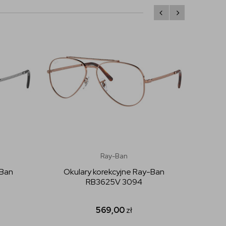
Ray-Ban
-Ban
Okulary korekcyjne Ray-Ban
Okular
RB3625V 3094
569,00
zł