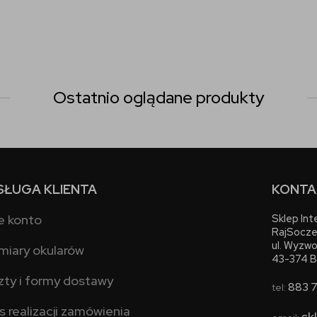
Ostatnio oglądane produkty
SŁUGA KLIENTA
KONTA
e konto
Sklep In
RajSocze
ul. Wyzwo
miary okularów
43-374 B
zty i formy dostawy
883 
tel:
s realizacji zamówienia
sk