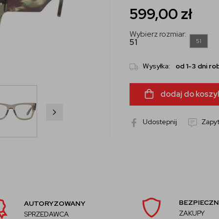
599,00
zł
Wybierz rozmiar:
51
51
Wysyłka:
od 1-3 dni r
dodaj do koszy
Udostepnij
Zapyt
BEZPIECZN
AUTORYZOWANY
ZAKUPY
SPRZEDAWCA