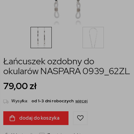
Łańcuszek ozdobny do
okularów NASPARA 0939_62ZL
79,00
zł
Wysyłka:
od 1-3 dni roboczych
więcej
dodaj do koszyka