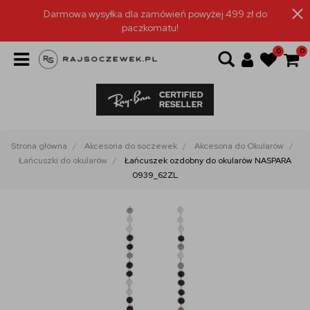
Darmowa wysyłka dla zamówień powyżej 499 zł do
paczkomatu!
0
0
Strona główna
Akcesoria do soczewek
Akcesoria do Okularów
Łańcuszki do okularów
Łańcuszek ozdobny do okularów NASPARA
0939_62ZL