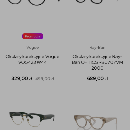
Promocja
Vogue
Ray-Ban
Okulary korekcyjne Vogue
Okulary korekcyjne Ray-
VO5423 W44
Ban OPTICS RB0707VM
2000
329,00
zł
689,00
zł
499,00
zł