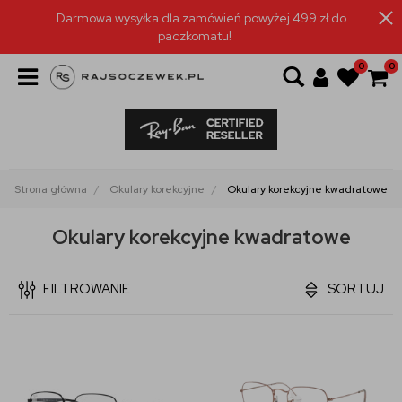
Darmowa wysyłka dla zamówień powyżej 499 zł do
paczkomatu!
0
0
Strona główna
Okulary korekcyjne
Okulary korekcyjne kwadratowe
Okulary korekcyjne kwadratowe
FILTROWANIE
SORTUJ