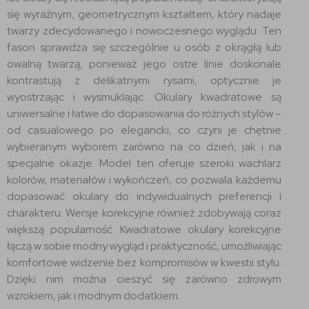
się wyraźnym, geometrycznym kształtem, który nadaje
twarzy zdecydowanego i nowoczesnego wyglądu. Ten
fason sprawdza się szczególnie u osób z okrągłą lub
owalną twarzą, ponieważ jego ostre linie doskonale
kontrastują z delikatnymi rysami, optycznie je
wyostrzając i wysmuklając. Okulary kwadratowe są
uniwersalne i łatwe do dopasowania do różnych stylów –
od casualowego po elegancki, co czyni je chętnie
wybieranym wyborem zarówno na co dzień, jak i na
specjalne okazje. Model ten oferuje szeroki wachlarz
kolorów, materiałów i wykończeń, co pozwala każdemu
dopasować okulary do indywidualnych preferencji i
charakteru. Wersje korekcyjne również zdobywają coraz
większą popularność. Kwadratowe okulary korekcyjne
łączą w sobie modny wygląd i praktyczność, umożliwiając
komfortowe widzenie bez kompromisów w kwestii stylu.
Dzięki nim można cieszyć się zarówno zdrowym
wzrokiem, jak i modnym dodatkiem.