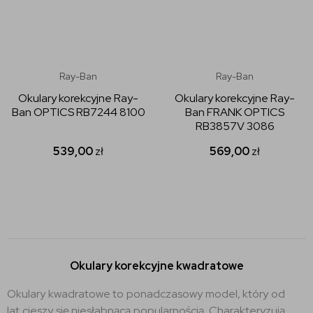
Ray-Ban
Ray-Ban
Okulary korekcyjne Ray-
Okulary korekcyjne Ray-
Ban OPTICS RB7244 8100
Ban FRANK OPTICS
RB3857V 3086
539,00
zł
569,00
zł
Okulary korekcyjne kwadratowe
Okulary kwadratowe to ponadczasowy model, który od
lat cieszy się niesłabnącą popularnością. Charakteryzują