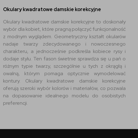
Okulary kwadratowe damskie korekcyjne
Okulary kwadratowe damskie korekcyjne to doskonały
wybór dla kobiet, które pragną połączyć funkcjonalność
z modnym wyglądem. Geometryczny kształt okularów
nadaje twarzy zdecydowanego i nowoczesnego
charakteru, a jednocześnie podkreśla kobiece rysy i
dodaje stylu. Ten fason świetnie sprawdza się u pań o
różnym typie twarzy, szczególnie u tych z okrągłą i
owalną, którym pomaga optycznie wymodelować
kontury. Okulary kwadratowe damskie korekcyjne
oferują szeroki wybór kolorów i materiałów, co pozwala
na dopasowanie idealnego modelu do osobistych
preferencji.