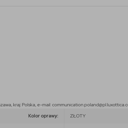
szawa, kraj: Polska, e-mail: communication.poland@pl.luxottica.
Kolor oprawy:
ZŁOTY