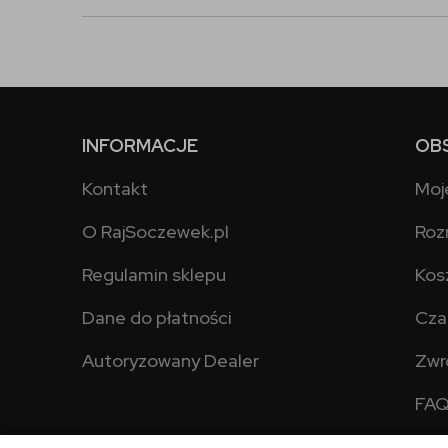
INFORMACJE
OB
Kontakt
Moj
O RajSoczewek.pl
Roz
Regulamin sklepu
Kos
Dane do płatności
Cza
Autoryzowany Dealer
Zwr
FA