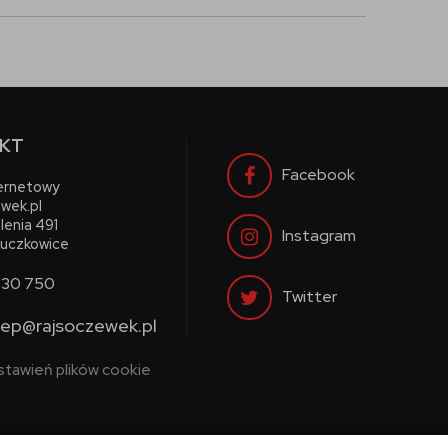
KT
Facebook
ternetowy
wek.pl
lenia 491
Instagram
uczkowice
730 750
Twitter
lep@rajsoczewek.pl
stawień plików cookie