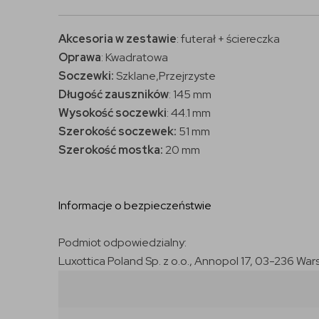
Akcesoria w zestawie
: futerał + ściereczka
Oprawa
: Kwadratowa
Soczewki:
Szklane,Przejrzyste
Długość zauszników
:
145 mm
Wysokość soczewki
: 44.1 mm
Szerokość soczewek:
51 mm
Szerokość mostka:
20 mm
Informacje o bezpieczeństwie
Podmiot odpowiedzialny:
Luxottica Poland Sp. z o.o., Annopol 17, 03-236 War