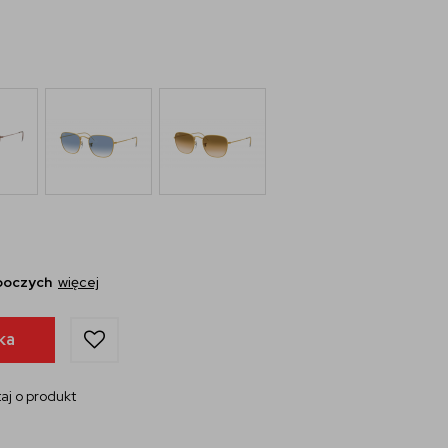
oboczych
więcej
ka
aj o produkt