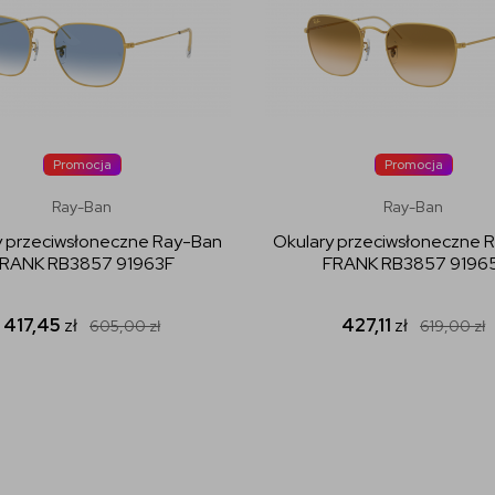
Promocja
Promocja
Ray-Ban
Ray-Ban
y przeciwsłoneczne Ray-Ban
Okulary przeciwsłoneczne 
RANK RB3857 91963F
FRANK RB3857 91965
417,45
zł
427,11
zł
605,00
zł
619,00
zł