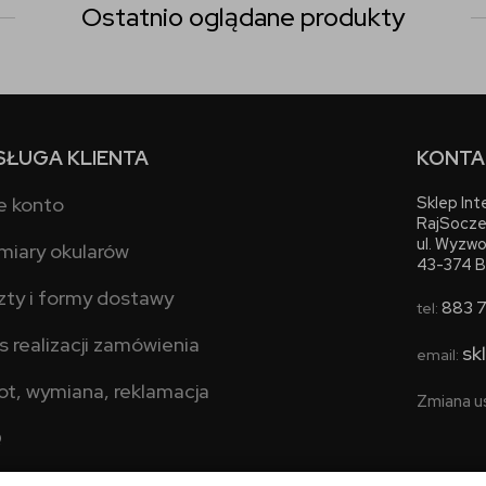
Ostatnio oglądane produkty
SŁUGA KLIENTA
KONTA
e konto
Sklep In
RajSocze
ul. Wyzwo
miary okularów
43-374 B
zty i formy dostawy
883 
tel:
s realizacji zamówienia
sk
email:
ot, wymiana, reklamacja
Zmiana u
Q