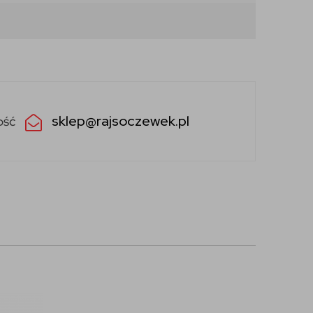
sklep@rajsoczewek.pl
ość