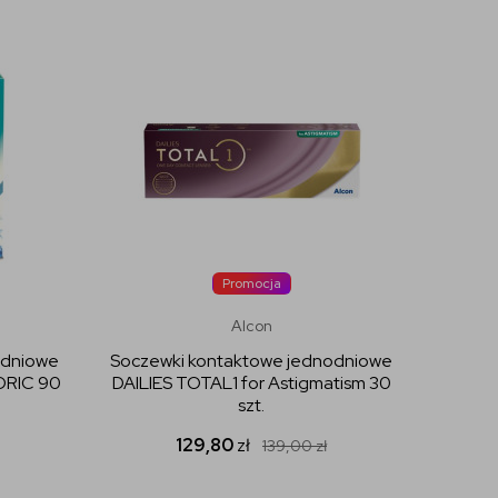
Promocja
Alcon
odniowe
Soczewki kontaktowe jednodniowe
ORIC 90
DAILIES TOTAL1 for Astigmatism 30
szt.
129,80
zł
139,00
zł