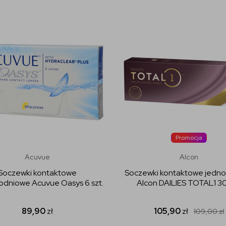
Promocja
Acuvue
Alcon
Soczewki kontaktowe
Soczewki kontaktowe jedn
dniowe Acuvue Oasys 6 szt.
Alcon DAILIES TOTAL1 30 
89,90
zł
105,90
zł
109,00
zł