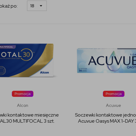
okaż po:
Promocja
Promocja
Alcon
Acuvue
wki kontaktowe miesięczne
Soczewki kontaktowe jedn
AL30 MULTIFOCAL 3 szt.
Acuvue Oasys MAX 1-DAY 3