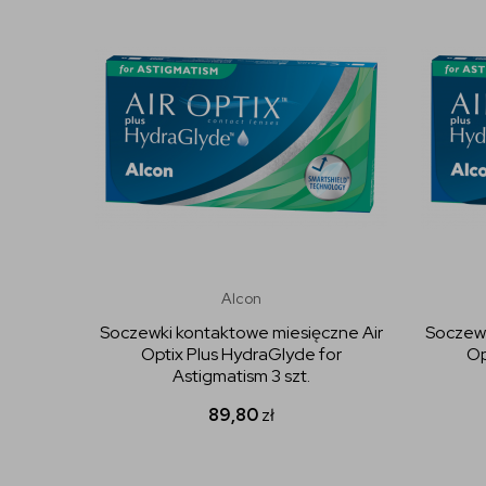
Alcon
Soczewki kontaktowe miesięczne Air
Soczewk
Optix Plus HydraGlyde for
Op
Astigmatism 3 szt.
89,80
zł