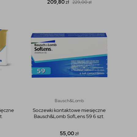
209,80
zł
229,00
zł
Bausch&Lomb
ięczne
Soczewki kontaktowe miesięczne
t.
Bausch&Lomb SofLens 59 6 szt.
55,00
zł