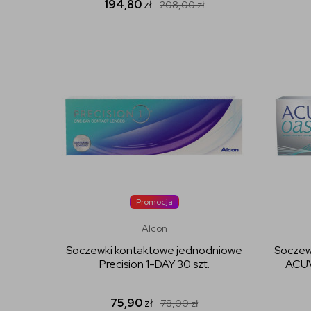
194,80
zł
208,00
zł
Promocja
Alcon
Soczewki kontaktowe jednodniowe
Soczew
Precision 1-DAY 30 szt.
ACUV
75,90
zł
78,00
zł