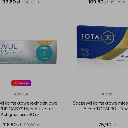
99,80
zł
109,80
zł
108,00
zł
115,99
zł
Promocja
Acuvue
Alcon
ki kontaktowe jednodniowe
Soczewki kontaktowe mies
UE OASYS HydraLuxe for
Alcon TOTAL30 - 3 sz
Astigmastism 30 szt.
116,80
zł
75,90
zł
119,00
zł