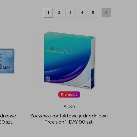
1
2
3
4
5
Promocja
Alcon
odniowe
Soczewki kontaktowe jednodniowe
0 szt.
Precision 1-DAY 90 szt.