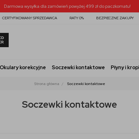
Darmowa wysyłka dla zamówień powyżej 499 zł do paczkomatu!
CERTYFIKOWANY SPRZEDAWCA
RATY 0%
BEZPIECZNE ZAKUPY
Okulary korekcyjne
Soczewki kontaktowe
Płyny i krop
Strona główna
Soczewki kontaktowe
Soczewki kontaktowe