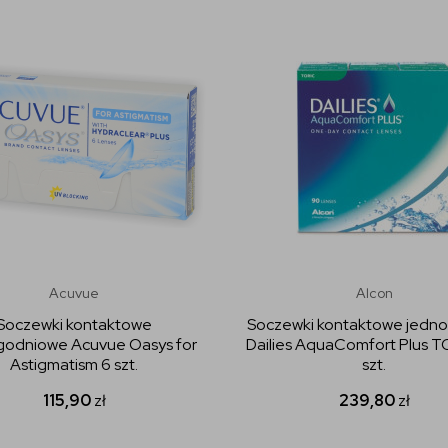
Acuvue
Alcon
Soczewki kontaktowe
Soczewki kontaktowe jedn
godniowe Acuvue Oasys for
Dailies AquaComfort Plus T
Astigmatism 6 szt.
szt.
115,90
zł
239,80
zł