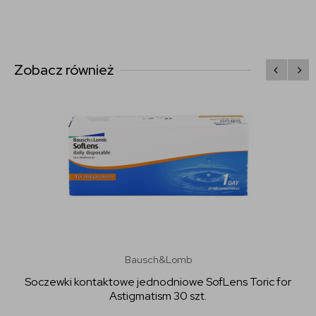
Zobacz również
Bausch&Lomb
Soczewki kontaktowe jednodniowe SofLens Toric for
Astigmatism 30 szt.