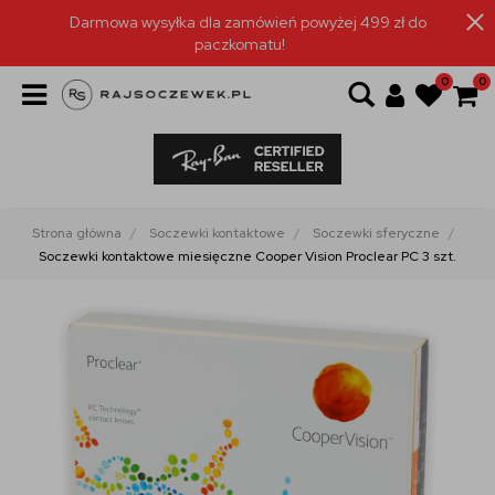
Darmowa wysyłka dla zamówień powyżej 499 zł do
paczkomatu!
0
0
Strona główna
Soczewki kontaktowe
Soczewki sferyczne
Soczewki kontaktowe miesięczne Cooper Vision Proclear PC 3 szt.