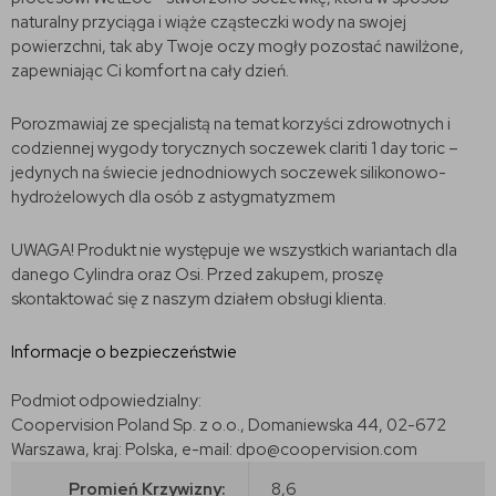
naturalny przyciąga i wiąże cząsteczki wody na swojej
powierzchni, tak aby Twoje oczy mogły pozostać nawilżone,
zapewniając Ci komfort na cały dzień.
Porozmawiaj ze specjalistą na temat korzyści zdrowotnych i
codziennej wygody torycznych soczewek clariti 1 day toric –
jedynych na świecie jednodniowych soczewek silikonowo-
hydrożelowych dla osób z astygmatyzmem
UWAGA! Produkt nie występuje we wszystkich wariantach dla
danego Cylindra oraz Osi. Przed zakupem, proszę
skontaktować się z naszym działem obsługi klienta.
Informacje o bezpieczeństwie
Podmiot odpowiedzialny:
Coopervision Poland Sp. z o.o., Domaniewska 44, 02-672
Warszawa, kraj: Polska, e-mail: dpo@coopervision.com
Promień Krzywizny:
8,6