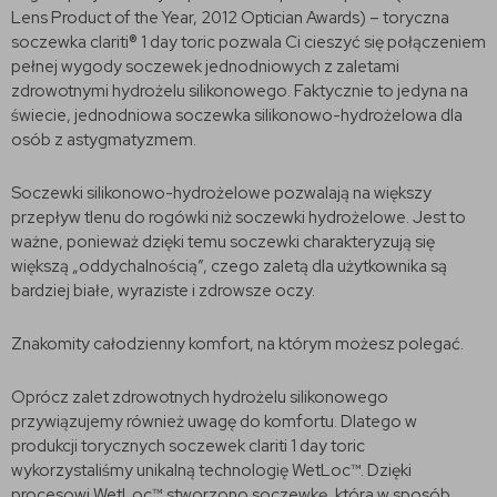
Lens Product of the Year, 2012 Optician Awards) – toryczna
soczewka clariti® 1 day toric pozwala Ci cieszyć się połączeniem
pełnej wygody soczewek jednodniowych z zaletami
zdrowotnymi hydrożelu silikonowego. Faktycznie to jedyna na
świecie, jednodniowa soczewka silikonowo-hydrożelowa dla
osób z astygmatyzmem.
Soczewki silikonowo-hydrożelowe pozwalają na większy
przepływ tlenu do rogówki niż soczewki hydrożelowe. Jest to
ważne, ponieważ dzięki temu soczewki charakteryzują się
większą „oddychalnością”, czego zaletą dla użytkownika są
bardziej białe, wyraziste i zdrowsze oczy.
Znakomity całodzienny komfort, na którym możesz polegać.
Oprócz zalet zdrowotnych hydrożelu silikonowego
przywiązujemy również uwagę do komfortu. Dlatego w
produkcji torycznych soczewek clariti 1 day toric
wykorzystaliśmy unikalną technologię WetLoc™. Dzięki
procesowi WetLoc™ stworzono soczewkę, która w sposób