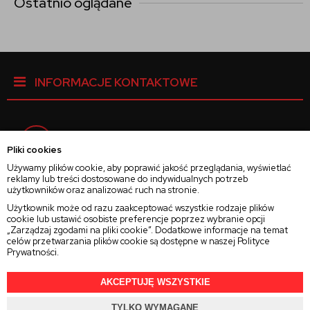
Ostatnio oglądane
INFORMACJE KONTAKTOWE
Facebook
Pliki cookies
Używamy plików cookie, aby poprawić jakość przeglądania, wyświetlać
reklamy lub treści dostosowane do indywidualnych potrzeb
Instagram
użytkowników oraz analizować ruch na stronie.
Użytkownik może od razu zaakceptować wszystkie rodzaje plików
cookie lub ustawić osobiste preferencje poprzez wybranie opcji
Twitter
„Zarządzaj zgodami na pliki cookie”. Dodatkowe informacje na temat
celów przetwarzania plików cookie są dostępne w naszej
Polityce
Prywatności
.
AKCEPTUJĘ WSZYSTKIE
2025 © Wszelkie Prawa Zastrzeżone
Rajsoczewek.pl
TYLKO WYMAGANE