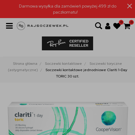
Darmowa wysyłka dla zamówień powyżej 499 zł do
paczkomatu!
0
0
Strona główna
Soczewki kontaktowe
Soczewki toryczne
(astygmatyczne)
Soczewki kontaktowe jednodniowe Clariti 1-Day
TORIC 30 szt.