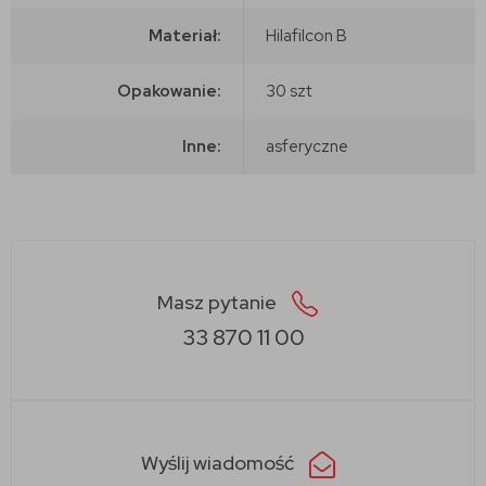
Materiał:
Hilafilcon B
Opakowanie:
30 szt
Inne:
asferyczne
Masz pytanie
33 870 11 00
Wyślij wiadomość