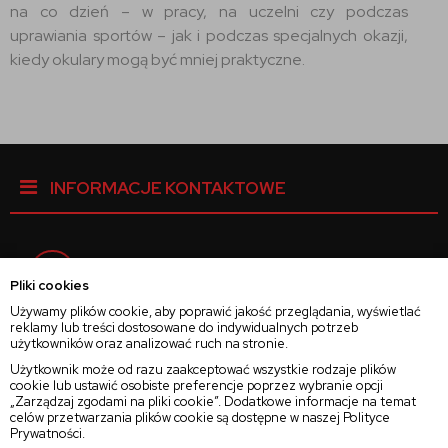
na co dzień – w pracy, na uczelni czy podczas
uprawiania sportów – jak i podczas specjalnych okazji,
kiedy okulary mogą być mniej praktyczne.
INFORMACJE KONTAKTOWE
Facebook
Pliki cookies
Używamy plików cookie, aby poprawić jakość przeglądania, wyświetlać
reklamy lub treści dostosowane do indywidualnych potrzeb
Instagram
użytkowników oraz analizować ruch na stronie.
Użytkownik może od razu zaakceptować wszystkie rodzaje plików
cookie lub ustawić osobiste preferencje poprzez wybranie opcji
Twitter
„Zarządzaj zgodami na pliki cookie”. Dodatkowe informacje na temat
celów przetwarzania plików cookie są dostępne w naszej
Polityce
Prywatności
.