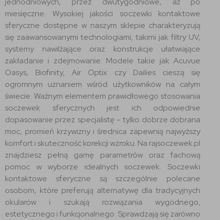
jednodniowych, przez dwutygodniowe, aż po
miesięczne. Wysokiej jakości soczewki kontaktowe
sferyczne dostępne w naszym sklepie charakteryzują
się zaawansowanymi technologiami, takimi jak filtry UV,
systemy nawilżające oraz konstrukcje ułatwiające
zakładanie i zdejmowanie. Modele takie jak Acuvue
Oasys, Biofinity, Air Optix czy Dailies cieszą się
ogromnym uznaniem wśród użytkowników na całym
świecie. Ważnym elementem prawidłowego stosowania
soczewek sferycznych jest ich odpowiednie
dopasowanie przez specjalistę – tylko dobrze dobrana
moc, promień krzywizny i średnica zapewnią najwyższy
komfort i skuteczność korekcji wzroku. Na rajsoczewek.pl
znajdziesz pełną gamę parametrów oraz fachową
pomoc w wyborze idealnych soczewek. Soczewki
kontaktowe sferyczne są szczególnie polecane
osobom, które preferują alternatywę dla tradycyjnych
okularów i szukają rozwiązania wygodnego,
estetycznego i funkcjonalnego. Sprawdzają się zarówno