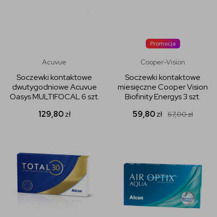
Promocja
Acuvue
Cooper-Vision
Soczewki kontaktowe
Soczewki kontaktowe
dwutygodniowe Acuvue
miesięczne Cooper Vision
Oasys MULTIFOCAL 6 szt.
Biofinity Energys 3 szt.
129,80
zł
59,80
zł
67,00
zł