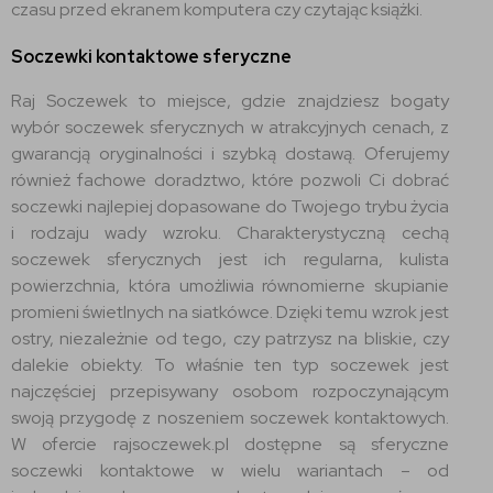
czasu przed ekranem komputera czy czytając książki.
Soczewki kontaktowe sferyczne
Raj Soczewek to miejsce, gdzie znajdziesz bogaty
wybór soczewek sferycznych w atrakcyjnych cenach, z
gwarancją oryginalności i szybką dostawą. Oferujemy
również fachowe doradztwo, które pozwoli Ci dobrać
soczewki najlepiej dopasowane do Twojego trybu życia
i rodzaju wady wzroku. Charakterystyczną cechą
soczewek sferycznych jest ich regularna, kulista
powierzchnia, która umożliwia równomierne skupianie
promieni świetlnych na siatkówce. Dzięki temu wzrok jest
ostry, niezależnie od tego, czy patrzysz na bliskie, czy
dalekie obiekty. To właśnie ten typ soczewek jest
najczęściej przepisywany osobom rozpoczynającym
swoją przygodę z noszeniem soczewek kontaktowych.
W ofercie rajsoczewek.pl dostępne są sferyczne
soczewki kontaktowe w wielu wariantach – od