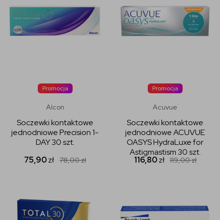
Promocja
Promocja
Alcon
Acuvue
Soczewki kontaktowe
Soczewki kontaktowe
jednodniowe Precision 1-
jednodniowe ACUVUE
DAY 30 szt.
OASYS HydraLuxe for
Astigmastism 30 szt.
75,90
zł
116,80
zł
78,00
zł
119,00
zł