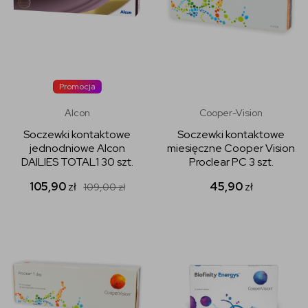
Promocja
Alcon
Cooper-Vision
Soczewki kontaktowe
Soczewki kontaktowe
jednodniowe Alcon
miesięczne Cooper Vision
DAILIES TOTAL1 30 szt.
Proclear PC 3 szt.
105,90
zł
45,90
zł
109,00
zł