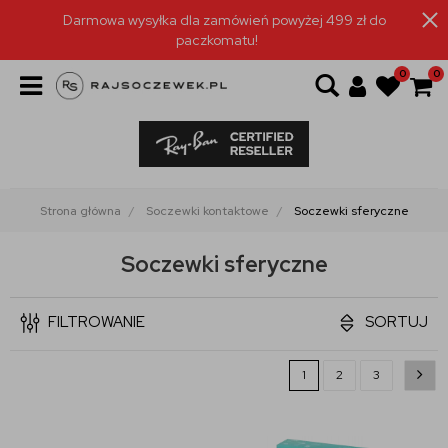
Darmowa wysyłka dla zamówień powyżej 499 zł do
paczkomatu!
0
0
Strona główna
Soczewki kontaktowe
Soczewki sferyczne
Soczewki sferyczne
FILTROWANIE
SORTUJ
1
2
3