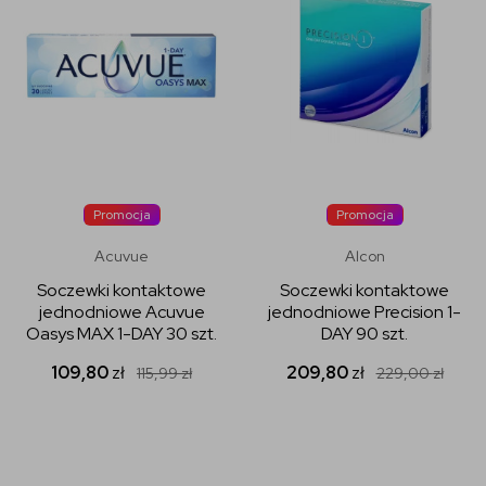
Promocja
Promocja
Acuvue
Alcon
Soczewki kontaktowe
Soczewki kontaktowe
jednodniowe Acuvue
jednodniowe Precision 1-
Oasys MAX 1-DAY 30 szt.
DAY 90 szt.
109,80
zł
209,80
zł
115,99
zł
229,00
zł