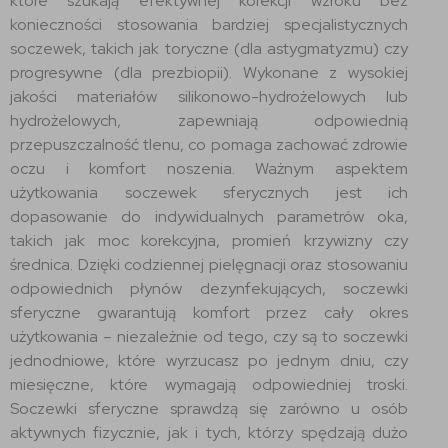
które szukają efektywnej korekcji wzroku bez
konieczności stosowania bardziej specjalistycznych
soczewek, takich jak toryczne (dla astygmatyzmu) czy
progresywne (dla prezbiopii). Wykonane z wysokiej
jakości materiałów silikonowo-hydrożelowych lub
hydrożelowych, zapewniają odpowiednią
przepuszczalność tlenu, co pomaga zachować zdrowie
oczu i komfort noszenia. Ważnym aspektem
użytkowania soczewek sferycznych jest ich
dopasowanie do indywidualnych parametrów oka,
takich jak moc korekcyjna, promień krzywizny czy
średnica. Dzięki codziennej pielęgnacji oraz stosowaniu
odpowiednich płynów dezynfekujących, soczewki
sferyczne gwarantują komfort przez cały okres
użytkowania – niezależnie od tego, czy są to soczewki
jednodniowe, które wyrzucasz po jednym dniu, czy
miesięczne, które wymagają odpowiedniej troski.
Soczewki sferyczne sprawdzą się zarówno u osób
aktywnych fizycznie, jak i tych, którzy spędzają dużo