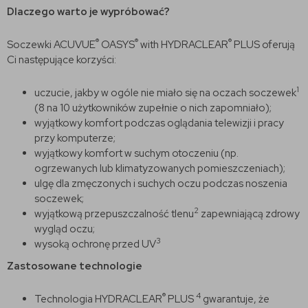
Dlaczego warto je wypróbować?
®
®
®
Soczewki ACUVUE
OASYS
with HYDRACLEAR
PLUS oferują
Ci następujące korzyści:
1
uczucie, jakby w ogóle nie miało się na oczach soczewek
(8 na 10 użytkowników zupełnie o nich zapomniało);
wyjątkowy komfort podczas oglądania telewizji i pracy
przy komputerze;
wyjątkowy komfort w suchym otoczeniu (np.
ogrzewanych lub klimatyzowanych pomieszczeniach);
ulgę dla zmęczonych i suchych oczu podczas noszenia
soczewek;
2
wyjątkową przepuszczalność tlenu
zapewniającą zdrowy
wygląd oczu;
3
wysoką ochronę przed UV
Zastosowane technologie
®
4
Technologia HYDRACLEAR
PLUS
gwarantuje, że