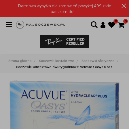
Darmowa wysyłka dla zamówień powyżej 499 zł do
paczkomatu!
0
0
Strona główna
Soczewki kontaktowe
Soczewki sferyczne
Soczewki kontaktowe dwutygodniowe Acuvue Oasys 6 szt.