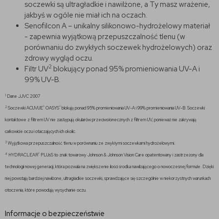
soczewki są ultragładkie i nawilżone, a Ty masz wrażenie,
jakbyś w ogóle nie miał ich na oczach.
Senofilcon A – unikalny silikonowo-hydrożelowy materiał
- zapewnia wyjątkową przepuszczalność tlenu (w
porównaniu do zwykłych soczewek hydrożelowych) oraz
zdrowy wygląd oczu.
2
Filtr UV
blokujący ponad 95% promieniowania UV-A i
99% UV-B.
1
Dane JJVC 2007
2
®
®
Soczewki ACUVUE
OASYS
blokują ponad 95% promieniowania UV-A i 99% promieniowania UV-B. Soczewki
kontaktowe z filtrem UV nie zastępują okularów przeciwsłonecznych z filtrem UV, ponieważ nie zakrywają
całkowicie oczu i otaczających ich okolic.
3
Wyjątkowa przepuszczalność tlenu w porównaniu ze zwykłymi soczewkami hydrożelowymi.
4
®
HYDRACLEAR
PLUsS to znak towarowy Johnson & Johnson Vision Care opatentowany i zastrzeżony dla
technologii nowej generacji, która pozwala na zwiększenie ilości środka nawilżającego o nowoczesnej formule. Dzięki
niej powstają bardziej nawilżone, ultragładkie soczewki, sprawdzające się szczególnie w niekorzystnych warunkach
otoczenia, które powodują wysychanie oczu.
Informacje o bezpieczeństwie