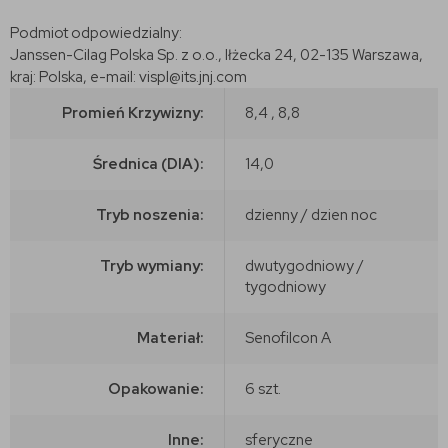
Podmiot odpowiedzialny:
Janssen-Cilag Polska Sp. z o.o., Iłżecka 24, 02-135 Warszawa,
kraj: Polska, e-mail: vispl@its.jnj.com
Promień Krzywizny:
8,4 , 8,8
Średnica (DIA):
14,0
Tryb noszenia:
dzienny / dzien noc
Tryb wymiany:
dwutygodniowy /
tygodniowy
Materiał:
Senofilcon A
Opakowanie:
6 szt.
Inne:
sferyczne