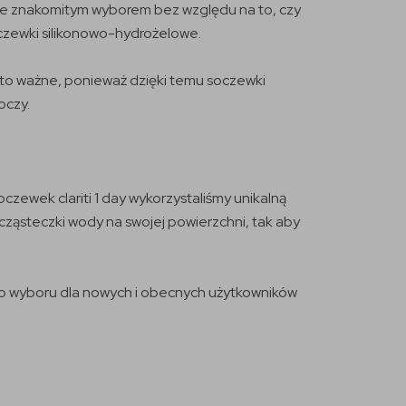
bie znakomitym wyborem bez względu na to, czy
czewki silikonowo-hydrożelowe.
 to ważne, ponieważ dzięki temu soczewki
oczy.
zewek clariti 1 day wykorzystaliśmy unikalną
ząsteczki wody na swojej powierzchni, tak aby
ego wyboru dla nowych i obecnych użytkowników