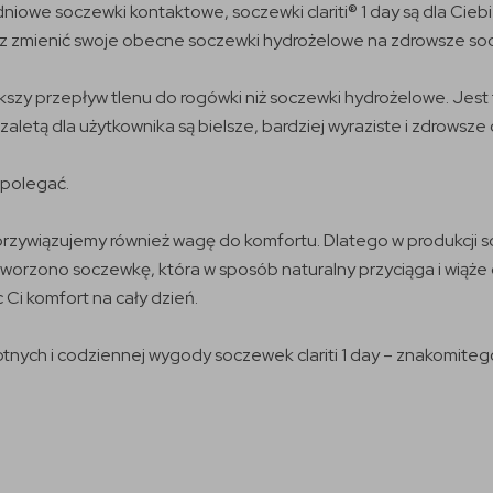
niowe soczewki kontaktowe, soczewki clariti® 1 day są dla Cie
esz zmienić swoje obecne soczewki hydrożelowe na zdrowsze so
szy przepływ tlenu do rogówki niż soczewki hydrożelowe. Jest
aletą dla użytkownika są bielsze, bardziej wyraziste i zdrowsze 
 polegać.
zywiązujemy również wagę do komfortu. Dlatego w produkcji soc
orzono soczewkę, która w sposób naturalny przyciąga i wiąże c
Ci komfort na cały dzień.
wotnych i codziennej wygody soczewek clariti 1 day – znakomit