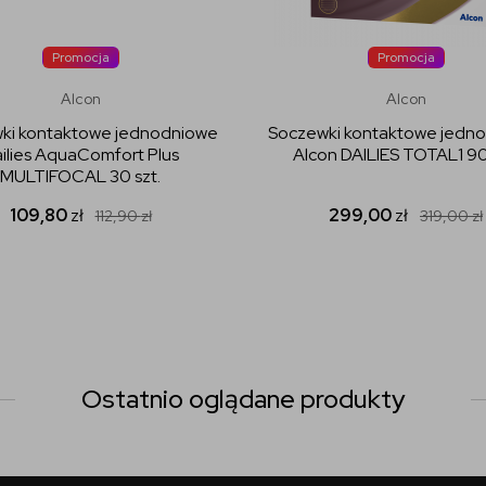
Promocja
Promocja
Alcon
Alcon
ki kontaktowe jednodniowe
Soczewki kontaktowe jedn
ilies AquaComfort Plus
Alcon DAILIES TOTAL1 90
MULTIFOCAL 30 szt.
109,80
zł
299,00
zł
112,90
zł
319,00
zł
Ostatnio oglądane produkty