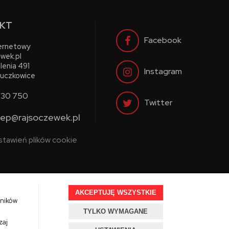
KT
Facebook
ternetowy
wek.pl
lenia 491
Instagram
uczkowice
730 750
Twitter
lep@rajsoczewek.pl
stawień plików cookie
AKCEPTUJĘ WSZYSTKIE
wników
TYLKO WYMAGANE
Projekt i oprogramowanie sklepu:
Ebexo.pl
zaj