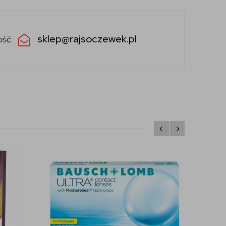
sklep@rajsoczewek.pl
ość