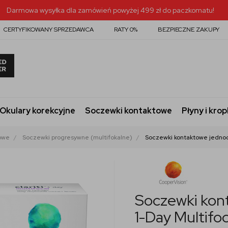
Darmowa wysyłka dla zamówień powyżej 499 zł do paczkomatu!
CERTYFIKOWANY SPRZEDAWCA
RATY 0%
BEZPIECZNE ZAKUPY
Okulary korekcyjne
Soczewki kontaktowe
Płyny i krop
owe
Soczewki progresywne (multifokalne)
Soczewki kontaktowe jednodn
Soczewki kont
1-Day Multifoc