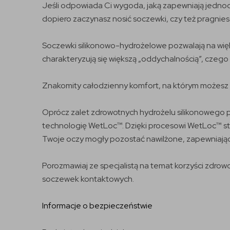
Jeśli odpowiada Ci wygoda, jaką zapewniają jednod
dopiero zaczynasz nosić soczewki, czy też pragni
Soczewki silikonowo-hydrożelowe pozwalają na więk
charakteryzują się większą „oddychalnością”, czego z
Znakomity całodzienny komfort, na którym możesz
Oprócz zalet zdrowotnych hydrożelu silikonowego pr
technologię WetLoc™. Dzięki procesowi WetLoc™ stw
Twoje oczy mogły pozostać nawilżone, zapewniając 
Porozmawiaj ze specjalistą na temat korzyści zdro
soczewek kontaktowych.
Informacje o bezpieczeństwie