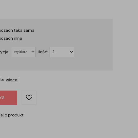
oczach taka sama
oczach inna
ycja:
Ilość:
ie
więcej
ka
aj o produkt