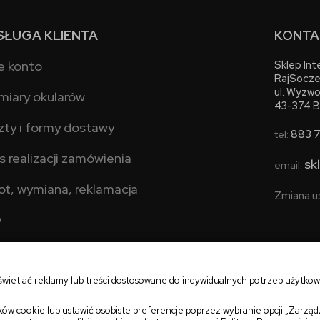
SŁUGA KLIENTA
KONTA
e konto
Sklep In
RajSocze
ul. Wyzwo
miary okularów
43-374 B
zty i formy dostawy
883 
tel:
s realizacji zamówienia
sk
email:
ot, wymiana, reklamacja
Zmiana u
Q
świetlać reklamy lub treści dostosowane do indywidualnych potrzeb użytko
ów cookie lub ustawić osobiste preferencje poprzez wybranie opcji „Zarząd