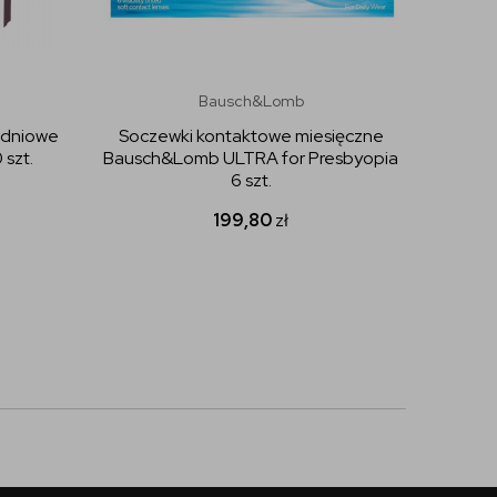
Bausch&Lomb
odniowe
Soczewki kontaktowe miesięczne
Socze
 szt.
Bausch&Lomb ULTRA for Presbyopia
Co
6 szt.
199,80
zł