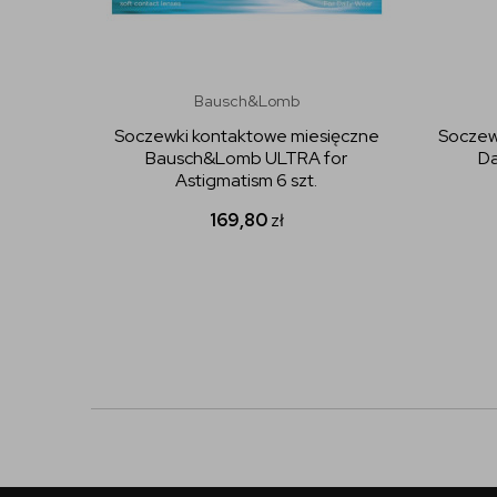
Bausch&Lomb
Soczewki kontaktowe miesięczne
Soczew
Bausch&Lomb ULTRA for
Da
Astigmatism 6 szt.
169,80
zł