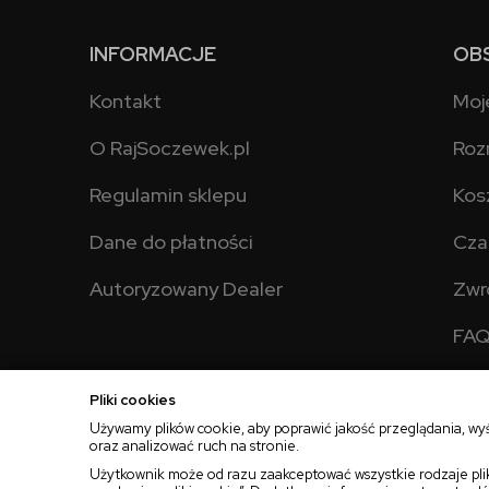
INFORMACJE
OB
Kontakt
Moj
O RajSoczewek.pl
Roz
Regulamin sklepu
Kos
Dane do płatności
Cza
Autoryzowany Dealer
Zwr
FA
Pliki cookies
Używamy plików cookie, aby poprawić jakość przeglądania, wy
oraz analizować ruch na stronie.
2025 © Wszelkie Prawa Zastrzeżone
Rajsoczewek.pl
Użytkownik może od razu zaakceptować wszystkie rodzaje plik