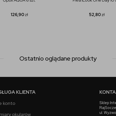
Optix AQUA 6 szt.
FreshLook One Day 10 s
126,90
zł
52,80
zł
Ostatnio oglądane produkty
SŁUGA KLIENTA
KONTA
e konto
Sklep In
RajSocze
ul. Wyzwo
miary okularów