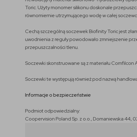
Toric. Użyty monomer silikonu doskonale przepuszcz
równomiernie utrzymującego wodę w całej soczewc
Cechą szczególną soczewek Biofinity Toric jest zł
uwodnienia z reguły powodowało zmniejszenie prze
przepuszczalności tlenu.
Soczewki skonstruowane są z materiału Comfilcon A
Soczewki te występują również pod nazwą handlową E
Informacje o bezpieczeństwie
Podmiot odpowiedzialny:
Coopervision Poland Sp. z o.o., Domaniewska 44, 0