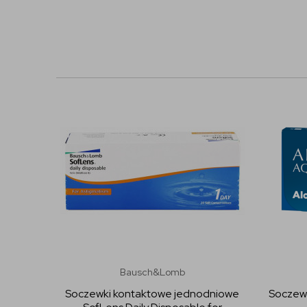
Bausch&Lomb
Soczewki kontaktowe jednodniowe
Soczewk