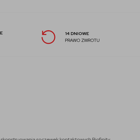
E
14 DNIOWE
PRAWO ZWROTU
skonstruowania soczewek kontaktowych Biofinity