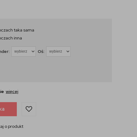
oczach taka sama
oczach inna
nder:
Oś:
ie
więcej
ka
aj o produkt