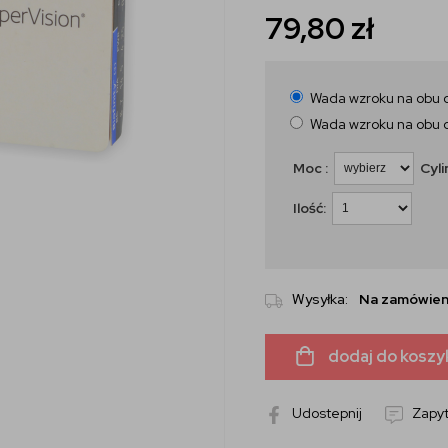
79,80
zł
Wada wzroku na obu 
Wada wzroku na obu 
Moc :
Cyli
Ilość:
Wysyłka:
Na zamówien
dodaj do koszy
Udostepnij
Zapyt