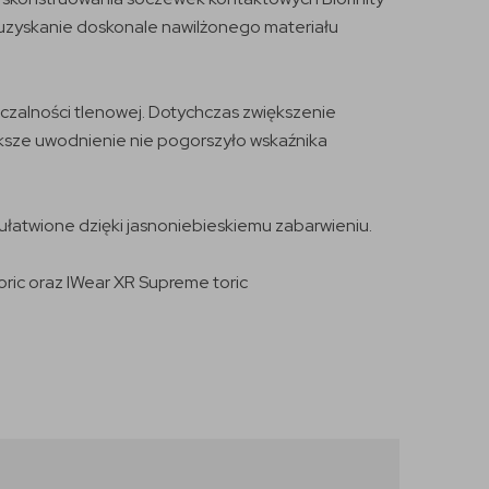
a uzyskanie doskonale nawilżonego materiału
czalności tlenowej. Dotychczas zwiększenie
ększe uwodnienie nie pogorszyło wskaźnika
ułatwione dzięki jasnoniebieskiemu zabarwieniu.
oric oraz IWear XR Supreme toric