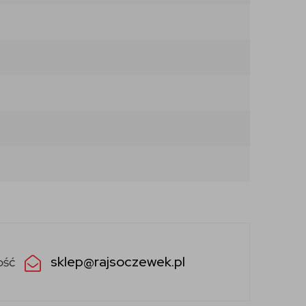
sklep@rajsoczewek.pl
ość