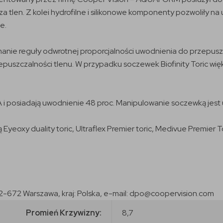
a tlen. Z kolei hydrofilne i silikonowe komponenty pozwoliły n
e.
amanie reguły odwrotnej proporcjalności uwodnienia do przepusz
puszczalności tlenu. W przypadku soczewek Biofinity Toric wi
 i posiadają uwodnienie 48 proc. Manipulowanie soczewką jest 
yeoxy duality toric, Ultraflex Premier toric, Medivue Premier T
2-672 Warszawa, kraj: Polska, e-mail: dpo@coopervision.com
Promień Krzywizny:
8,7