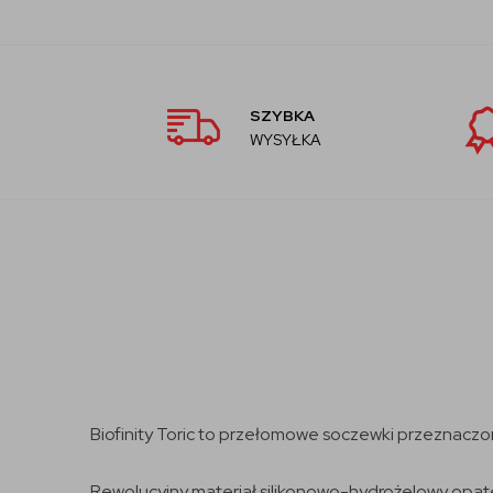
SZYBKA
WYSYŁKA
Biofinity Toric to przełomowe soczewki przeznacz
Rewolucyjny materiał silikonowo-hydrożelowy opa