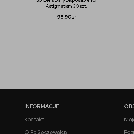
SofLens Daily Disposable for
Astigmatism 30 szt.
98,90
zł
INFORMACJE
OB
Kontakt
Moj
O RajSoczewek.pl
Roz