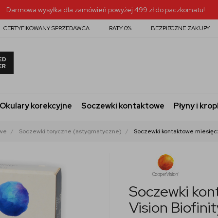
Darmowa wysyłka dla zamówień powyżej 499 zł do paczkomatu!
CERTYFIKOWANY SPRZEDAWCA
RATY 0%
BEZPIECZNE ZAKUPY
Okulary korekcyjne
Soczewki kontaktowe
Płyny i krop
owe
Soczewki toryczne (astygmatyczne)
Soczewki kontaktowe miesięczn
Soczewki kon
Vision Biofinit