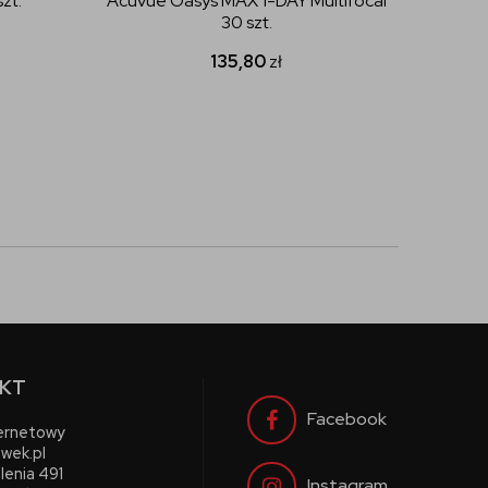
zt.
Acuvue Oasys MAX 1-DAY Multifocal
progres
30 szt.
135,80
zł
KT
Facebook
ternetowy
wek.pl
lenia 491
Instagram