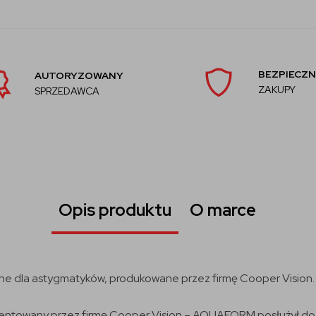
BEZPIECZN
AUTORYZOWANY
ZAKUPY
SPRZEDAWCA
Opis produktu
O marce
one dla astygmatyków, produkowane przez firmę Cooper Vision.
tentowany przez firmę Cooper Vision – AQUAFORM posłużył do 