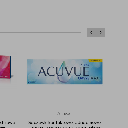
Acuvue
odniowe
Soczewki kontaktowe jednodniowe
Socze