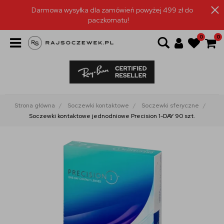
Darmowa wysyłka dla zamówień powyżej 499 zł do
paczkomatu!
0
0
Strona główna
Soczewki kontaktowe
Soczewki sferyczne
Soczewki kontaktowe jednodniowe Precision 1-DAY 90 szt.