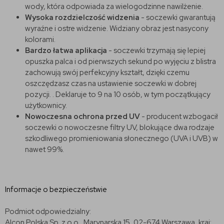
wody, która odpowiada za wielogodzinne nawilżenie.
Wysoka rozdzielczość widzenia
- soczewki gwarantują
wyraźne i ostre widzenie. Widziany obraz jest nasycony
kolorami.
Bardzo łatwa aplikacja
- soczewki trzymają się lepiej
opuszka palca i od pierwszych sekund po wyjęciu z blistra
zachowują swój perfekcyjny kształt, dzięki czemu
oszczędzasz czas na ustawienie soczewki w dobrej
pozycji. . Deklaruje to 9 na 10 osób, w tym początkujący
użytkownicy.
Nowoczesna ochrona przed UV
- producent wzbogacił
soczewki o nowoczesne filtry UV, blokujące dwa rodzaje
szkodliwego promieniowania słonecznego (UVA i UVB) w
nawet 99%.
Informacje o bezpieczeństwie
Podmiot odpowiedzialny:
Alcon Polska Sp. z o.o., Marynarska 15, 02-674 Warszawa, kraj: