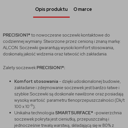
Opis produktu
O marce
PRECISION1®
to nowoczesne soczewki kontaktowe do
codziennej wymiany. Stworzone przez cenioną i znaną markę:
ALCON. Soczewki gwarantują wysoki komfort stosowania,
doskonałą jakość widzenia oraz łatwość ich zakładania.
Zalety soczewek
PRECISION1®:
Komfort stosowania
- dzięki udoskonalonej budowie,
zakładanie i zdejmowanie soczewek jest bardzo łatwe i
szybkie.Soczewki są doskonale nawilżone oraz posiadają
wysoką wartość parametru tlenoprzepuszczalności (Dk/t
-9
100 x 10
);
Unikalna technologia
SMARTSURFACE®
-powierzchnia
soczewek pokryta jest cieniutką, przepuszczalną i
jednocześnie trwałą warstwą, składającą się w 80% z