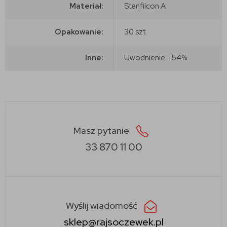
Materiał:
Stenfilcon A
Opakowanie:
30 szt.
Inne:
Uwodnienie - 54%
Masz pytanie
33 870 11 00
Wyślij wiadomość
sklep@rajsoczewek.pl