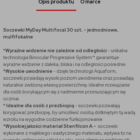
Opis produktu
O marce
Soczewki MyDay Multifocal 30 szt. - jednodniowe,
mulfifokalne
*
Wyraźne widzenie nie zależnie od odległości
- unikalna
technologia Binocular Progressive System™ gwarantuje
wyraźne widzenie z daleka, bliska i na odległości pośrednie.
*
Wysokie uwodnienie
- dzięki technologii Aquaform,
soczewki posiadają wysoki poziom uwodnienia oraz posiadają
naturalnie zwilżoną własną powierzchnię. Idealne rozwiązanie
dla osób borykającym się z nadmiernie przesuszającym się
oczmai.
*
Idealne dla osób z prezbiopią
- soczewki pozwalają
korygować prezbiopię, by umożliwić osobą dotkniętym tą wadą
wzroku na wygodne codzienne funkcjonowanie.
*
Wysokiej jakości materiał
Stenfilcon A -
soczewki
wykonane z miękkiego i eastycznego materiału, wpływa to na
wygodę aplikowania szkieł na oku, oraz eliminuje problem ich