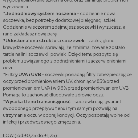
wyczuwania.
*
Jednodniowy system noszenia
- codziennie nowa
soczewka, bez potrzeby dodatkowej pielęgnacji szkieł.
Codziennie wieczorem zdejmujesz soczewki i wyrzucasz, a
rano zakładasz nową parę.
*Udoskonalona struktura soczewek
- zaokrąglone
krawędzie soczewki sprawiają, że zminimalizowane zostało
tarcie na linii soczewki i powieki. Dzięki temu pozbyto się
problemu związanego z podrażnieniami i zaczerwienieniami
oczu.
*
Filtry UVA i UVB
- soczewki posiadają filtry zabezpieczające
oczy przed promieniowaniem UV, chroniąc w 85% przed
promieniowaniem UVA i w 96% przed promieniowaniem UVB.
Pomaga to zachować długotrwałe zdrowie oczu.
*
Wysoka tlenotransmisyjność
- soczewki dają gwarant
swobodnego przepływu tlenu i tym samym pozwalją na
utrzymanie oczu w dobrej kondycji. Oczy pozostają wolne od
infekcji i przedwczesnego zmęczenia.
LOW ( od +0,75 do +1,25)