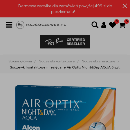
Darmowa wysyłka dla zamówień powyżej 499 zł do
paczkomatu!
0
0
Strona główna
Soczewki kontaktowe
Soczewki sferyczne
Soczewki kontaktowe miesięczne Air Optix Night&Day AQUA 6 szt.