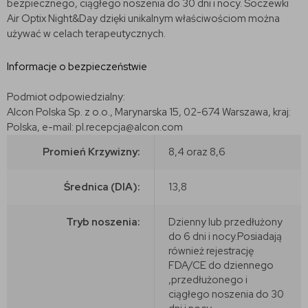
bezpiecznego, ciągłego noszenia do 30 dni i nocy. Soczewki
Air Optix Night&Day dzięki unikalnym właściwościom można
używać w celach terapeutycznych.
Informacje o bezpieczeństwie
Podmiot odpowiedzialny:
Alcon Polska Sp. z o.o., Marynarska 15, 02-674 Warszawa, kraj:
Polska, e-mail: pl.recepcja@alcon.com
Promień Krzywizny:
8,4 oraz 8,6
Średnica (DIA):
13,8
Tryb noszenia:
Dzienny lub przedłużony
do 6 dni i nocy.Posiadają
również rejestrację
FDA/CE do dziennego
,przedłużonego i
ciągłego noszenia do 30