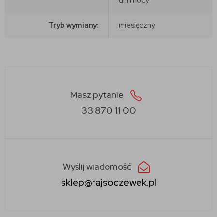
dni i nocy
Tryb wymiany:
miesięczny
Masz pytanie
33 870 11 00
Wyślij wiadomość
sklep@rajsoczewek.pl