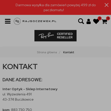
Darmowa wysyłka dla zamówień powyżej 499 zł do
paczkomatu!
0
0
Strona główna
Kontakt
KONTAKT
DANE ADRESOWE:
Inter Optyk
- Sklep Internetowy
ul. Wyzwolenia 491
43-374 Buczkowice
kom
: 883 730 750