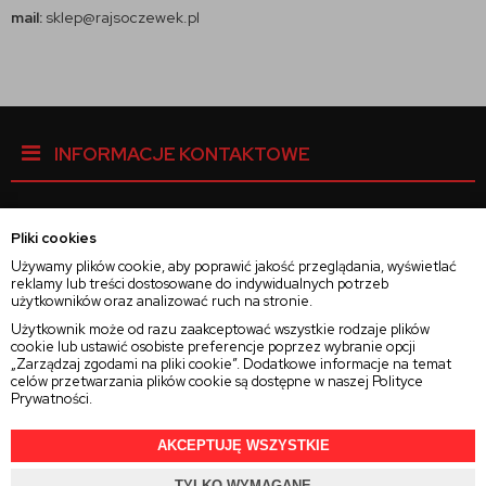
mail:
sklep@rajsoczewek.pl
INFORMACJE KONTAKTOWE
Pliki cookies
Facebook
Używamy plików cookie, aby poprawić jakość przeglądania, wyświetlać
reklamy lub treści dostosowane do indywidualnych potrzeb
użytkowników oraz analizować ruch na stronie.
Instagram
Użytkownik może od razu zaakceptować wszystkie rodzaje plików
cookie lub ustawić osobiste preferencje poprzez wybranie opcji
„Zarządzaj zgodami na pliki cookie”. Dodatkowe informacje na temat
Twitter
celów przetwarzania plików cookie są dostępne w naszej
Polityce
Prywatności
.
AKCEPTUJĘ WSZYSTKIE
TYLKO WYMAGANE