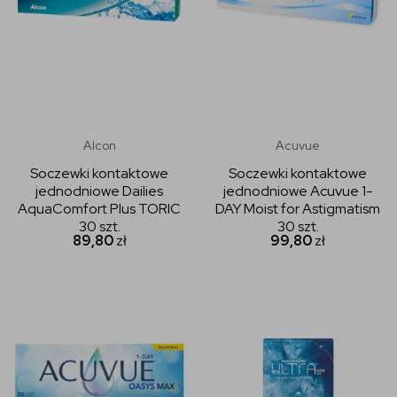
Alcon
Acuvue
Soczewki kontaktowe
Soczewki kontaktowe
jednodniowe Dailies
jednodniowe Acuvue 1-
AquaComfort Plus TORIC
DAY Moist for Astigmatism
30 szt.
30 szt.
89,80
zł
99,80
zł