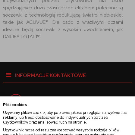
indywidualnych potrzeb użytkownika. Dla osób
spędzających dużo czasu przed ekranem polecane są
soczewki z technologią redukującą światło niebieskie,
takie jak ACUVUE® .Dla osób z wrażliwymi oczami
idealne będą soczewki z wysokim uwodnieniem, jak
DAILIES TOTAL1®
INFORMACJE KONTAKTOWE
Facebook
Pliki cookies
Używamy plików cookie, aby poprawić jakość przeglądania, wyświetlać
reklamy lub treści dostosowane do indywidualnych potrzeb
Instagram
użytkowników oraz analizować ruch na stronie.
Użytkownik może od razu zaakceptować wszystkie rodzaje plików
cookie lub ustawić osobiste preferencje poprzez wybranie opcji