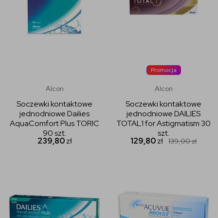
Promocja
Alcon
Alcon
Soczewki kontaktowe
Soczewki kontaktowe
jednodniowe Dailies
jednodniowe DAILIES
AquaComfort Plus TORIC
TOTAL1 for Astigmatism 30
90 szt.
szt.
239,80
zł
129,80
zł
139,00
zł