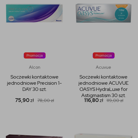
Promocja
Promocja
Alcon
Acuvue
Soczewki kontaktowe
Soczewki kontaktowe
jednodniowe Precision 1-
jednodniowe ACUVUE
DAY 30 szt.
OASYS HydraLuxe for
Astigmastism 30 szt.
75,90
zł
116,80
zł
78,00
zł
119,00
zł