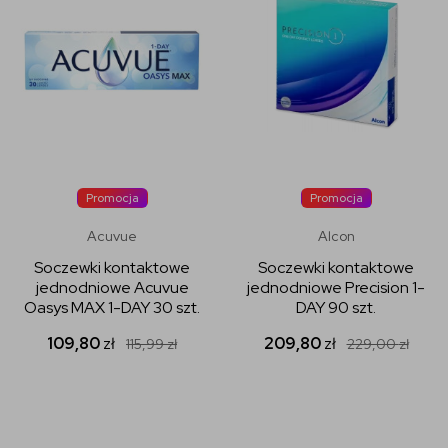
Promocja
Promocja
Acuvue
Alcon
Soczewki kontaktowe
Soczewki kontaktowe
jednodniowe Acuvue
jednodniowe Precision 1-
Oasys MAX 1-DAY 30 szt.
DAY 90 szt.
109,80
zł
209,80
zł
115,99
zł
229,00
zł