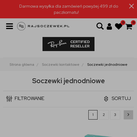
Darmowa wysyłka dla zamówień powyżej 499 zł do
paczkomatu!
0
0
Strona główna
Soczewki kontaktowe
Soczewki jednodniowe
Soczewki jednodniowe
FILTROWANIE
SORTUJ
1
2
3