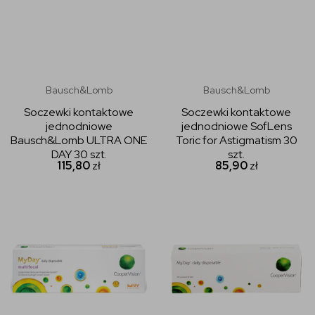
Bausch&Lomb
Bausch&Lomb
Soczewki kontaktowe
Soczewki kontaktowe
jednodniowe
jednodniowe SofLens
Bausch&Lomb ULTRA ONE
Toric for Astigmatism 30
DAY 30 szt.
szt.
115,80
zł
85,90
zł