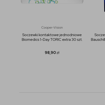
Cooper-Vision
Soczewki kontaktowe jednodniowe
Socze
Biomedics 1-Day TORIC extra 30 szt.
Bausch&
98,90
zł