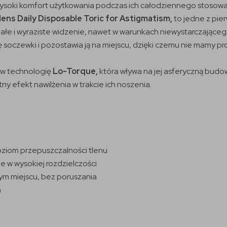
 wysoki komfort użytkowania podczas ich całodziennego stosowa
lens Daily Disposable Toric for Astigmatism,
to jedne z pi
ałe i wyraziste widzenie, nawet w warunkach niewystarczające
się soczewki i pozostawia ją na miejscu, dzięki czemu nie mamy 
w technologię
Lo-Torque,
która wływa na jej asferyczną budo
 efekt nawilżenia w trakcie ich noszenia.
poziom przepuszczalności tlenu
e w wysokiej rozdzielczości
ałym miejscu, bez poruszania
a