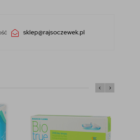
sklep@rajsoczewek.pl
ość