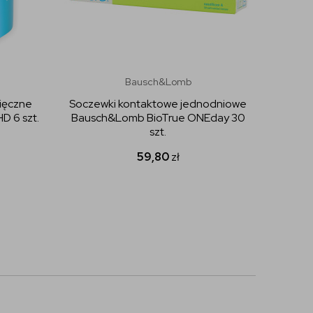
Bausch&Lomb
ięczne
Soczewki kontaktowe jednodniowe
Socze
D 6 szt.
Bausch&Lomb BioTrue ONEday 30
Acuvue 
szt.
59,80
zł