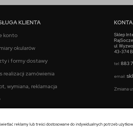
SŁUGA KLIENTA
KONTA
e konto
Sklep In
RajSocze
ul. Wyzwo
miary okularów
43-374 B
zty i formy dostawy
883 
tel:
s realizacji zamówienia
sk
email:
ot, wymiana, reklamacja
Zmiana u
Q
świetlać reklamy lub treści dostosowane do indywidualnych potrzeb użytko