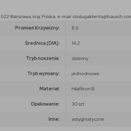
-522 Warszawa, kraj: Polska, e-mail: obslugaklienta@bausch.co
Promień Krzywizny:
8,6
Średnica (DIA):
14,2
Tryb noszenia:
dzienny
Tryb wymiany:
jednodniowe
Materiał:
Hilafilcon B
Opakowanie:
30 szt
Inne:
astygmatyczne