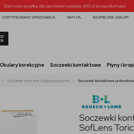
Darmowa wysyłka dla zamówień powyżej 499 zł do paczkomatu!
CERTYFIKOWANY SPRZEDAWCA
RATY 0%
BEZPIECZNE ZAKUPY
Okulary korekcyjne
Soczewki kontaktowe
Płyny i krop
Soczewki toryczne (astygmatyczne)
Soczewki kontaktowe jednodniowe
Soczewki kon
SofLens Toric