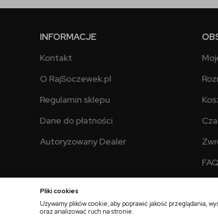
INFORMACJE
OB
Kontakt
Moj
O RajSoczewek.pl
Roz
Regulamin sklepu
Kos
Dane do płatności
Cza
Autoryzowany Dealer
Zwr
FA
Pliki cookies
Używamy plików cookie, aby poprawić jakość przeglądania, wy
oraz analizować ruch na stronie.