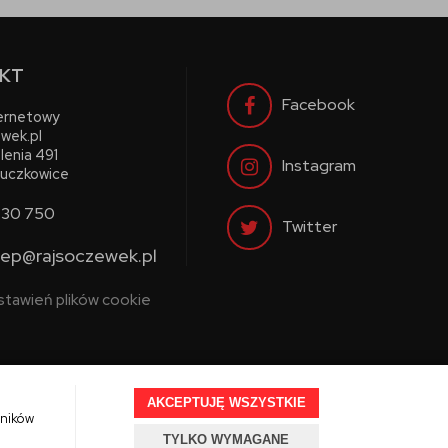
KT
Facebook
ternetowy
wek.pl
lenia 491
Instagram
uczkowice
730 750
Twitter
lep@rajsoczewek.pl
stawień plików cookie
AKCEPTUJĘ WSZYSTKIE
wników
TYLKO WYMAGANE