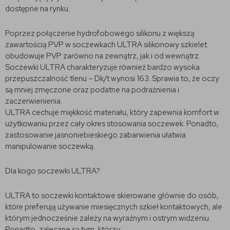
dostępne na rynku.
Poprzez połączenie hydrofobowego silikonu z większą
zawartością PVP w soczewkach ULTRA silikonowy szkielet
obudowuje PVP zarówno na zewnątrz, jak i od wewnątrz.
Soczewki ULTRA charakteryzuje również bardzo wysoka
przepuszczalność tlenu – Dk/t wynosi 163. Sprawia to, że oczy
są mniej zmęczone oraz podatne na podrażnienia i
zaczerwienienia.
ULTRA cechuje miękkość materiału, który zapewnia komfort w
użytkowaniu przez cały okres stosowania soczewek. Ponadto,
zastosowanie jasnoniebieskiego zabarwienia ułatwia
manipulowanie soczewką.
Dla kogo soczewki ULTRA?
ULTRA to soczewki kontaktowe skierowane głównie do osób,
które preferują używanie miesięcznych szkieł kontaktowych, ale
którym jednocześnie zależy na wyraźnym i ostrym widzeniu.
Ponadto, zalecane są tym, którzy: