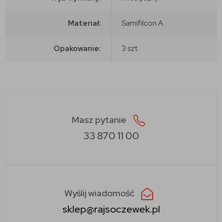
Materiał:
Samifilcon A
Opakowanie:
3 szt.
Masz pytanie
33 870 11 00
Wyślij wiadomość
sklep@rajsoczewek.pl