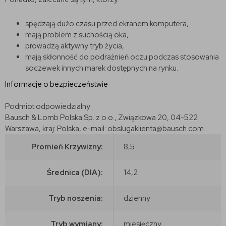
spędzają dużo czasu przed ekranem komputera,
mają problem z suchością oka,
prowadzą aktywny tryb życia,
mają skłonność do podrażnień oczu podczas stosowania
soczewek innych marek dostępnych na rynku.
Informacje o bezpieczeństwie
Podmiot odpowiedzialny:
Bausch & Lomb Polska Sp. z o.o., Związkowa 20, 04-522
Warszawa, kraj: Polska, e-mail: obslugaklienta@bausch.com
Promień Krzywizny:
8,5
Średnica (DIA):
14,2
Tryb noszenia:
dzienny
Tryb wymiany:
miesięczny