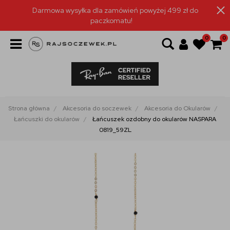
Darmowa wysyłka dla zamówień powyżej 499 zł do
paczkomatu!
0
0
Strona główna
Akcesoria do soczewek
Akcesoria do Okularów
Łańcuszki do okularów
Łańcuszek ozdobny do okularów NASPARA
0819_59ZL