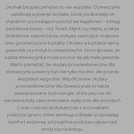
Jednak bezpieczeństwo to nie wszystko. Dziewczynki
uwielbiają wybierać dodatki, które podkreślają ich
charakter i pozwalają im poczuć się wyjątkowo - królują
pastelowe kolory – róż, fiolet, błękit czy mięta, a także
brokatowe wykończenia, motywy zwierzęce i bajkowe
oraz geometryczne kształty. Okulary w kształcie serca,
gwiazdek czy motyli to prawdziwy hit, który sprawia, że
każda dziewczynka może poczuć się jak mała gwiazda.
Warto pamiętać, że okulary przeciwsłoneczne dla
dziewczynki powinny być nie tylko modne, ale przede
wszystkim wygodne. Współczesne okulary
przeciwsłoneczne dla dziewczynek to także
zaawansowane technologie, które jeszcze do
niedawna były zarezerwowane wyłącznie dla dorosłych.
Coraz częściej spotykamy się z soczewkami
polaryzacyjnymi, które eliminują odblaski i poprawiają
komfort widzenia, szczególnie podczas zabaw nad
wodą czy na śniegu.