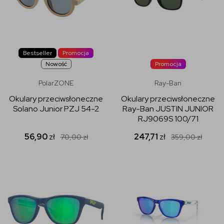
Bestseller
Promocja
Nowość
Promocja
PolarZONE
Ray-Ban
Okulary przeciwsłoneczne
Okulary przeciwsłoneczne
Solano Junior PZJ 54-2
Ray-Ban JUSTIN JUNIOR
RJ9069S 100/71
56,90
zł
247,71
zł
70,00
zł
359,00
zł