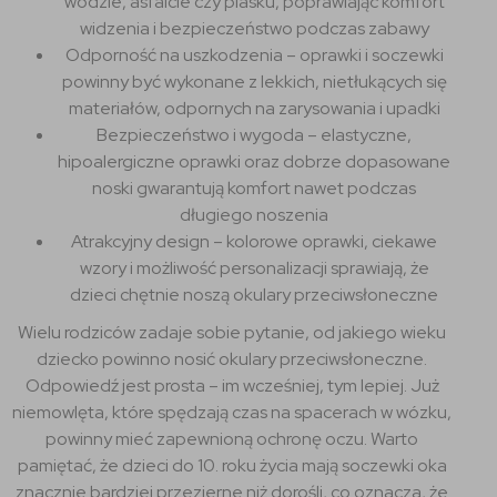
wodzie, asfalcie czy piasku, poprawiając komfort
widzenia i bezpieczeństwo podczas zabawy
Odporność na uszkodzenia – oprawki i soczewki
powinny być wykonane z lekkich, nietłukących się
materiałów, odpornych na zarysowania i upadki
Bezpieczeństwo i wygoda – elastyczne,
hipoalergiczne oprawki oraz dobrze dopasowane
noski gwarantują komfort nawet podczas
długiego noszenia
Atrakcyjny design – kolorowe oprawki, ciekawe
wzory i możliwość personalizacji sprawiają, że
dzieci chętnie noszą okulary przeciwsłoneczne
Wielu rodziców zadaje sobie pytanie, od jakiego wieku
dziecko powinno nosić okulary przeciwsłoneczne.
Odpowiedź jest prosta – im wcześniej, tym lepiej. Już
niemowlęta, które spędzają czas na spacerach w wózku,
powinny mieć zapewnioną ochronę oczu. Warto
pamiętać, że dzieci do 10. roku życia mają soczewki oka
znacznie bardziej przezierne niż dorośli, co oznacza, że