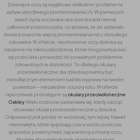
Dziecięce oczy są wyjątkowo delikatne i podatne na
wpływ szkodliwego promieniowania UV. W pierwszych
latach życia soczewka oka dziecka jest niemal
całkowicie przezroczysta, co sprawia, że do siatkówki
dociera znacznie więcej promieniowania niż u dorosłego
człowieka. W efekcie, niechronione oczy dziecka są
narażone na mikrouszkodzenia, które mogą kumulować
się przez lata i prowadzić do poważnych problemów
zdrowotnych w dorosłości. To dlatego okulary
przeciwsłoneczne dla dziecka powinny być
nieodłącznym elementem każdej wyprawy na świeże
powietrze – niezależnie od pory roku. W ofercie
rajsoczewek.pl dostępne są
okulary przeciwsłoneczne
Oakley
. Wielu rodziców zastanawia się, kiedy zacząć
stosować okulary przeciwsłoneczne u dziecka.
Odpowiedź jest prosta: im wcześniej, tym lepiej. Nawet
niemowlęta, które spędzają czas w wózku podczas
spacerów, powinny mieć zapewnioną ochronę oczu.
Modele dla najmłodszych charakteryzują się