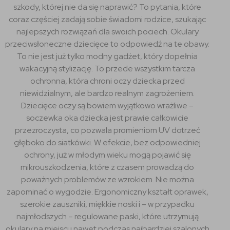
szkody, której nie da się naprawić? To pytania, które
coraz częściej zadają sobie świadomi rodzice, szukając
najlepszych rozwiązań dla swoich pociech. Okulary
przeciwsłoneczne dziecięce to odpowiedź na te obawy.
To nie jest już tylko modny gadżet, który dopełnia
wakacyjną stylizację. To przede wszystkim tarcza
ochronna, która chroni oczy dziecka przed
niewidzialnym, ale bardzo realnym zagrożeniem.
Dziecięce oczy są bowiem wyjątkowo wrażliwe –
soczewka oka dziecka jest prawie całkowicie
przezroczysta, co pozwala promieniom UV dotrzeć
głęboko do siatkówki. W efekcie, bez odpowiedniej
ochrony, już w młodym wieku mogą pojawić się
mikrouszkodzenia, które z czasem prowadzą do
poważnych problemów ze wzrokiem. Nie można
zapominać o wygodzie. Ergonomiczny kształt oprawek,
szerokie zauszniki, miękkie noski i – w przypadku
najmłodszych – regulowane paski, które utrzymują
okulary na miejscu nawet podczas najbardziej szalonych