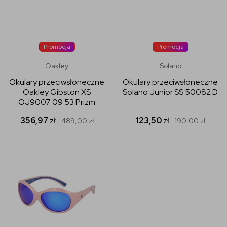
Promocja
Promocja
Oakley
Solano
Okulary przeciwsłoneczne
Okulary przeciwsłoneczne
Oakley Gibston XS
Solano Junior SS 50082 D
OJ9007 09 53 Prizm
356,97
zł
123,50
zł
489,00
zł
190,00
zł