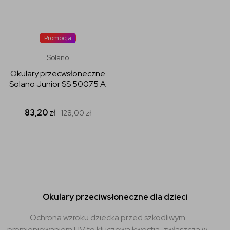
Promocja
Solano
Okulary przecwsłoneczne
Solano Junior SS 50075 A
83,20
zł
128,00
zł
Okulary przeciwsłoneczne dla dzieci
Ochrona wzroku dziecka przed szkodliwym
promieniowaniem UV to kluczowa kwestia, zwłaszcza w