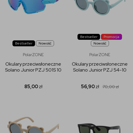
Bestseller
Promocja
Bestseller
Nowość
Nowość
PolarZONE
PolarZONE
Okulary przeciwsłoneczne
Okulary przeciwsłoneczne
Solano Junior PZJ 501S 10
Solano Junior PZJ 54-10
85,00
zł
56,90
zł
70,00
zł