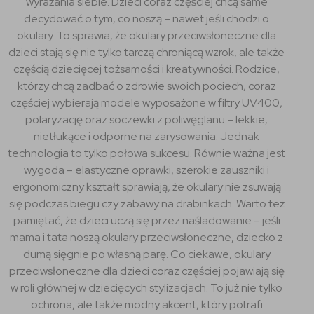
wyrażania siebie. Dzieci coraz częściej chcą same
decydować o tym, co noszą – nawet jeśli chodzi o
okulary. To sprawia, że okulary przeciwsłoneczne dla
dzieci stają się nie tylko tarczą chroniącą wzrok, ale także
częścią dziecięcej tożsamości i kreatywności. Rodzice,
którzy chcą zadbać o zdrowie swoich pociech, coraz
częściej wybierają modele wyposażone w filtry UV400,
polaryzację oraz soczewki z poliwęglanu – lekkie,
nietłukące i odporne na zarysowania. Jednak
technologia to tylko połowa sukcesu. Równie ważna jest
wygoda – elastyczne oprawki, szerokie zauszniki i
ergonomiczny kształt sprawiają, że okulary nie zsuwają
się podczas biegu czy zabawy na drabinkach. Warto też
pamiętać, że dzieci uczą się przez naśladowanie – jeśli
mama i tata noszą okulary przeciwsłoneczne, dziecko z
dumą sięgnie po własną parę. Co ciekawe, okulary
przeciwsłoneczne dla dzieci coraz częściej pojawiają się
w roli głównej w dziecięcych stylizacjach. To już nie tylko
ochrona, ale także modny akcent, który potrafi