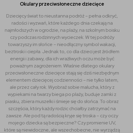
Okulary przeciwsłoneczne dziecięce
Dziecięcy świat to nieustanna podróż – pełna odkryć,
radości i wyzwań, które każdego dnia czekają na
najmłodszych w ogrodzie, na plaży, na szkolnym boisku
czy podczas rodzinnych wycieczek. W tej podróży
towarzyszy im słońce – nieodłączny symbol wakacji,
beztroski i ciepła. Jednak to, co dla dzieci jest źródłem
energii i zabawy, dla ich wrażliwych oczu może być
poważnym zagrożeniem. Właśnie dlatego okulary
przeciwsłoneczne dziecięce stają się dziś niezbędnym
elementem dziecięcej codzienności – nie tylko latem,
ale przez cały rok. Wyobraź sobie malucha, który z
wypiekami na twarzy biega po plaży, buduje zamki z
piasku, zbiera muszelki i śmieje się do słońca. To obraz
szczęścia, który każdy rodzic chciałby zatrzymać na
zawsze. Ale pod tą radością kryje się troska – czy oczy
mojego dziecka są bezpieczne? Czy promienie UV,
które są niewidoczne, ale wszechobecne, nie wyrządzą