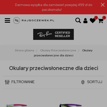
Darmowa wysyłka dla zamówień powyżej 499 zł do
paczkomatu!
0
0
Strona główna
Okulary Przeciwsłoneczne
Okulary
przeciwsłoneczne dla dzieci
Okulary przeciwsłoneczne dla dzieci
FILTROWANIE
SORTUJ