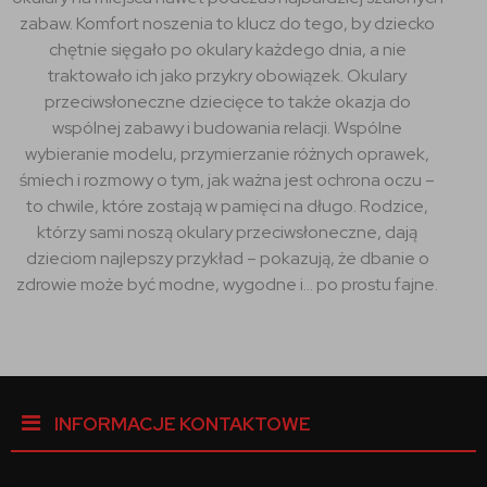
zabaw. Komfort noszenia to klucz do tego, by dziecko
chętnie sięgało po okulary każdego dnia, a nie
traktowało ich jako przykry obowiązek. Okulary
przeciwsłoneczne dziecięce to także okazja do
wspólnej zabawy i budowania relacji. Wspólne
wybieranie modelu, przymierzanie różnych oprawek,
śmiech i rozmowy o tym, jak ważna jest ochrona oczu –
to chwile, które zostają w pamięci na długo. Rodzice,
którzy sami noszą okulary przeciwsłoneczne, dają
dzieciom najlepszy przykład – pokazują, że dbanie o
zdrowie może być modne, wygodne i… po prostu fajne.
INFORMACJE KONTAKTOWE