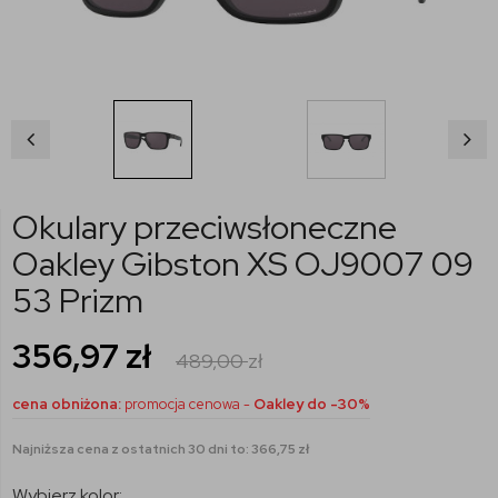
Okulary przeciwsłoneczne
Oakley Gibston XS OJ9007 09
53 Prizm
356,97
zł
489,00
zł
cena obniżona:
promocja cenowa -
Oakley do -30%
Najniższa cena z ostatnich 30 dni to: 366,75 zł
Wybierz kolor: