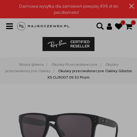
Darmowa wysyłka dla zamówień powyżej 499 zł do
paczkomatu!
0
0
Strona główna
Okulary Przeciwsłoneczne
Okulary
przeciwsłoneczne Oakley
Okulary przeciwsłoneczne Oakley Gibston
XS OJ9007 09 53 Prizm