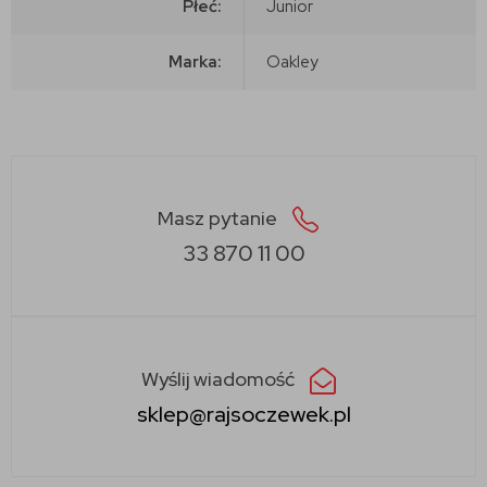
Płeć:
Junior
Marka:
Oakley
Masz pytanie
33 870 11 00
Wyślij wiadomość
sklep@rajsoczewek.pl