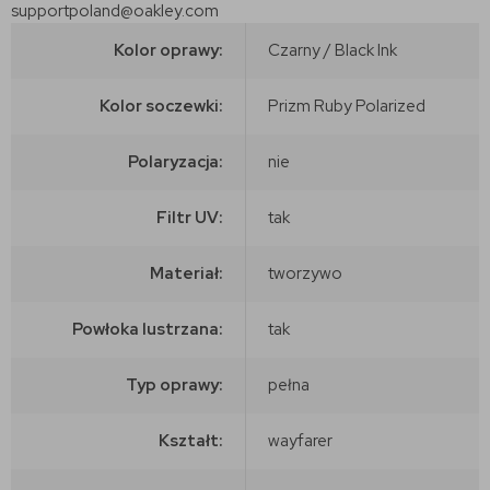
supportpoland@oakley.com
Kolor oprawy:
Czarny / Black Ink
Kolor soczewki:
Prizm Ruby Polarized
Polaryzacja:
nie
Filtr UV:
tak
Materiał:
tworzywo
Powłoka lustrzana:
tak
Typ oprawy:
pełna
Kształt:
wayfarer