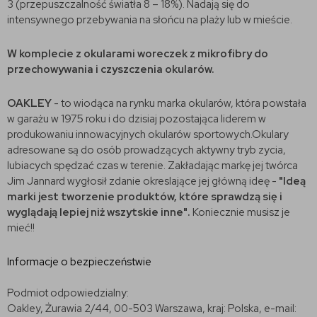
3 (przepuszczalność światła 8 – 18%). Nadają się do
intensywnego przebywania na słońcu na plaży lub w mieście.
W komplecie z okularami woreczek z mikrofibry do
przechowywania i czyszczenia okularów.
OAKLEY
- to wiodąca na rynku marka okularów, która powstała
w garażu w 1975 roku i do dzisiaj pozostająca liderem w
produkowaniu innowacyjnych okularów sportowych.Okulary
adresowane są do osób prowadzących aktywny tryb zycia,
lubiacych spędzać czas w terenie. Zakładając markę jej twórca
Jim Jannard wygłosił zdanie okreslające jej główną ideę -
"Ideą
marki jest tworzenie produktów, które sprawdzą się i
wyglądają lepiej niż wszytskie inne".
Koniecznie musisz je
mieć!!
Informacje o bezpieczeństwie
Podmiot odpowiedzialny:
Oakley, Żurawia 2/44, 00-503 Warszawa, kraj: Polska, e-mail: