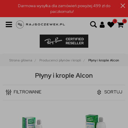
Darmowa wysyłka dla zamówień powyżej 499 zł do
paczkomatu!
0
0
Strona główna
Producenci płynów i kropli
Płyny i krople Alcon
Płyny i krople Alcon
FILTROWANIE
SORTUJ