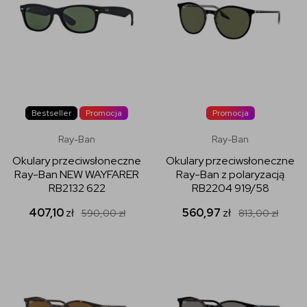
Bestseller
Promocja
Promocja
Ray-Ban
Ray-Ban
Okulary przeciwsłoneczne
Okulary przeciwsłoneczne
Ray-Ban NEW WAYFARER
Ray-Ban z polaryzacją
RB2132 622
RB2204 919/58
407,10
zł
560,97
zł
590,00
zł
813,00
zł