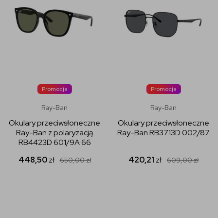
Promocja
Promocja
Ray-Ban
Ray-Ban
Okulary przeciwsłoneczne
Okulary przeciwsłoneczne
Ray-Ban z polaryzacją
Ray-Ban RB3713D 002/87
RB4423D 601/9A 66
448,50
zł
420,21
zł
650,00
zł
609,00
zł