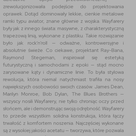
zrewolucjonizowała podejście do projektowania
oprawek. Dotąd dominowały lekkie, cienkie metalowe
ramki typu aviator, znane głównie z wojska. Wayfarery
były jak z innego świata: masywne, z charakterystyczną
trapezową linią, wykonane z plastiku. Takie rozwiązanie
było jak rock'n'roll — odważne, kontrowersyjne i
absolutnie świeże. Co ciekawe, projektant Ray-Bana,
Raymond Stegeman, inspirował się estetyką
futurystyczną i samochodami z epoki — stąd mocno
zarysowane kąty i dynamiczne linie. To była stylowa
rewolucja, która niemal natychmiast trafiła na nosy
największych osobowości swoich czasów. James Dean,
Marilyn Monroe, Bob Dylan, The Blues Brothers —
wszyscy nosili Wayfarery, nie tylko chroniąc oczy przed
słońcem, ale i demonstrując swoją odrębność. Wayfarery
to przede wszystkim solidna konstrukcja, która łączy
trwałość z komfortem noszenia. Najczęściej wykonane
są z wysokiej jakości acetatu — tworzywa, które pozwala