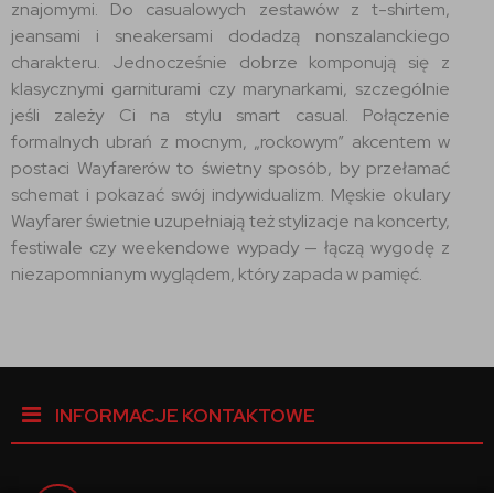
znajomymi. Do casualowych zestawów z t-shirtem,
jeansami i sneakersami dodadzą nonszalanckiego
charakteru. Jednocześnie dobrze komponują się z
klasycznymi garniturami czy marynarkami, szczególnie
jeśli zależy Ci na stylu smart casual. Połączenie
formalnych ubrań z mocnym, „rockowym” akcentem w
postaci Wayfarerów to świetny sposób, by przełamać
schemat i pokazać swój indywidualizm. Męskie okulary
Wayfarer świetnie uzupełniają też stylizacje na koncerty,
festiwale czy weekendowe wypady — łączą wygodę z
niezapomnianym wyglądem, który zapada w pamięć.
INFORMACJE KONTAKTOWE