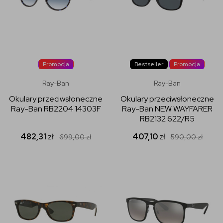
Promocja
Bestseller
Promocja
Ray-Ban
Ray-Ban
Okulary przeciwsłoneczne
Okulary przeciwsłoneczne
Ray-Ban RB2204 14303F
Ray-Ban NEW WAYFARER
RB2132 622/R5
482,31
zł
407,10
zł
699,00
zł
590,00
zł