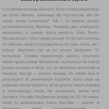
Czy istnieje modowy element, który z równą siłą przebija
się przez dekady, zmieniając się nieznacznie, ale nie
tracąc swojej tożsamości? Tak — to właśnie okulary
przeciwsłoneczne Wayfarer. Powstały jako praktyczne
akcesorium, a zyskały status symbolu. Stylu. Buntu.
Niezależności. I choć minęło ponad 70 lat od momentu
ich debiutu, wciąż pozostają ikoną nie tylko mody, ale i
kultury. Wayfarery nie są po prostu okularami. To
komunikat. Oznaka świadomego wyboru, pewności
siebie i gustu z klasą. Niezależnie, czy nosisz je do lnianej
koszuli na plaży w Nicei, czy do skórzanej ramoneski w
miejskiej dżungli — zawsze działają. Ich sekret tkwi w
proporcjach. W uniwersalnym kształcie, który zdaje się
pasować niemal każdemu. W tej granicy między klasyką
a nonszalancją, której nie przekracza żadna inna
oprawka. Początki Wayfarerów sięgają lat 50. XX wieku,
kiedy to amerykańska marka Ray-Ban — pionier w
dziedzinie optyki przeciwsłonecznej —