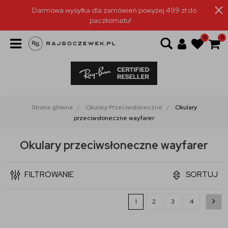
Darmowa wysyłka dla zamówień powyżej 499 zł do
paczkomatu!
0
0
Strona główna
Okulary Przeciwsłoneczne
Okulary
przeciwsłoneczne wayfarer
Okulary przeciwsłoneczne wayfarer
FILTROWANIE
SORTUJ
1
2
3
4