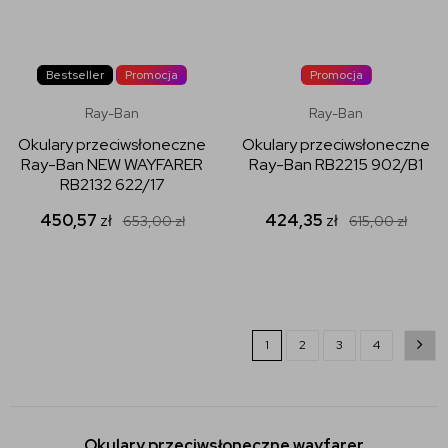
Bestseller
Promocja
Promocja
Ray-Ban
Ray-Ban
Okulary przeciwsłoneczne
Okulary przeciwsłoneczne
Ray-Ban NEW WAYFARER
Ray-Ban RB2215 902/B1
RB2132 622/17
450,57
zł
424,35
zł
653,00
zł
615,00
zł
1
2
3
4
Okulary przeciwsłoneczne wayfarer