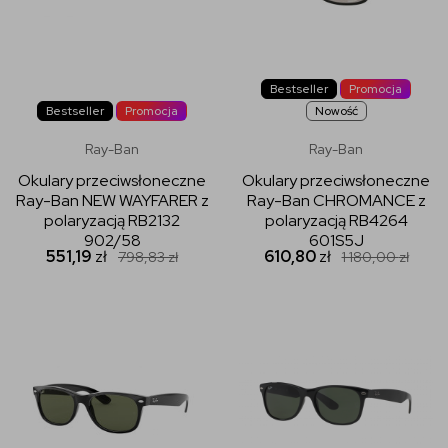
Bestseller
Promocja
Bestseller
Promocja
Nowość
Ray-Ban
Ray-Ban
Okulary przeciwsłoneczne
Okulary przeciwsłoneczne
Ray-Ban NEW WAYFARER z
Ray-Ban CHROMANCE z
polaryzacją RB2132
polaryzacją RB4264
902/58
601S5J
551,19
zł
610,80
zł
798,83
zł
1 180,00
zł