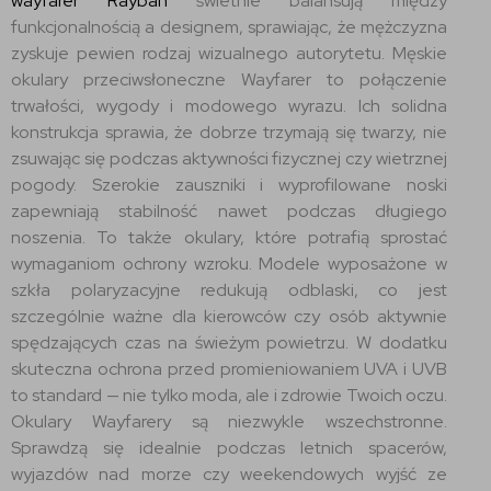
wayfarer Rayban
świetnie balansują między
funkcjonalnością a designem, sprawiając, że mężczyzna
zyskuje pewien rodzaj wizualnego autorytetu. Męskie
okulary przeciwsłoneczne Wayfarer to połączenie
trwałości, wygody i modowego wyrazu. Ich solidna
konstrukcja sprawia, że dobrze trzymają się twarzy, nie
zsuwając się podczas aktywności fizycznej czy wietrznej
pogody. Szerokie zauszniki i wyprofilowane noski
zapewniają stabilność nawet podczas długiego
noszenia. To także okulary, które potrafią sprostać
wymaganiom ochrony wzroku. Modele wyposażone w
szkła polaryzacyjne redukują odblaski, co jest
szczególnie ważne dla kierowców czy osób aktywnie
spędzających czas na świeżym powietrzu. W dodatku
skuteczna ochrona przed promieniowaniem UVA i UVB
to standard — nie tylko moda, ale i zdrowie Twoich oczu.
Okulary Wayfarery są niezwykle wszechstronne.
Sprawdzą się idealnie podczas letnich spacerów,
wyjazdów nad morze czy weekendowych wyjść ze