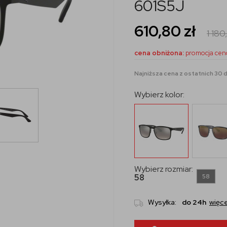
601S5J
610,80
zł
1 18
cena obniżona:
promocja cen
Najniższa cena z ostatnich 30 dn
Wybierz kolor:
Wybierz rozmiar:
58
58
Wysyłka:
do 24h
więce