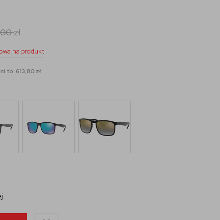
0,00
zł
owa na produkt
i to: 613,80 zł
j