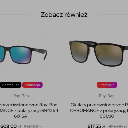
Zobacz również
Bestseller
Promocja
Promocja
Ray-Ban
Ray-Ban
y przeciwsłoneczne Ray-Ban
Okulary przeciwsłoneczne 
NCE z polaryzacją RB4264
CHROMANCE z polaryzacją
601SA1
601/J0
608,00
zł
617,55
zł
950,00
zł
895,00
zł