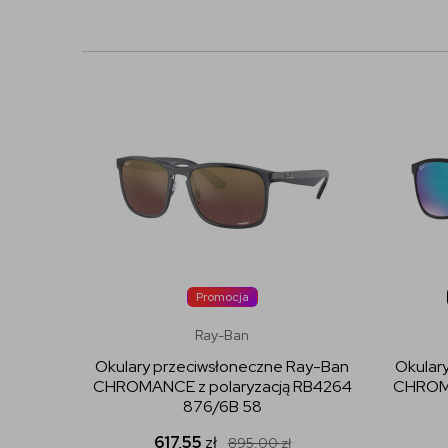
Promocja
Ray-Ban
Okulary przeciwsłoneczne Ray-Ban
Okular
CHROMANCE z polaryzacją RB4264
CHROMA
876/6B 58
617,55
zł
895,00
zł