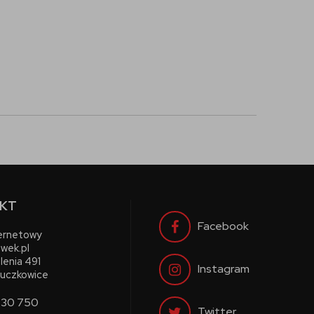
KT
Facebook
ternetowy
wek.pl
lenia 491
Instagram
uczkowice
730 750
Twitter