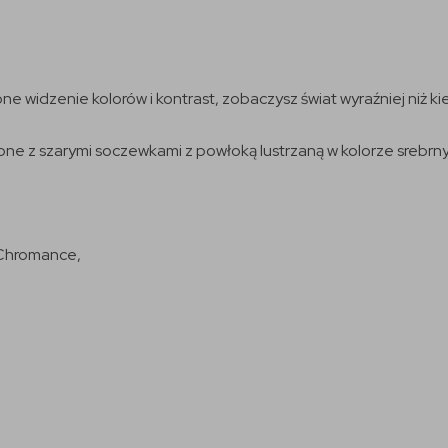
 widzenie kolorów i kontrast, zobaczysz świat wyraźniej niż ki
wione z szarymi soczewkami z powłoką lustrzaną w kolorze srebrn
e Chromance,