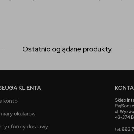
Ostatnio oglądane produkty
SŁUGA KLIENTA
KONTA
e konto
Sklep In
RajSocze
ul. Wyzwo
miary okularów
43-374 B
zty i formy dostawy
883 
tel: