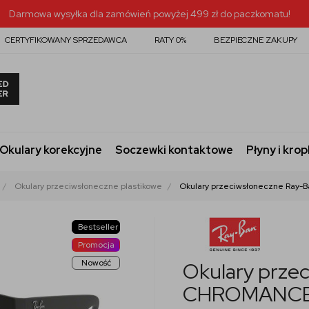
Darmowa wysyłka dla zamówień powyżej 499 zł do paczkomatu!
CERTYFIKOWANY SPRZEDAWCA
RATY 0%
BEZPIECZNE ZAKUPY
Okulary korekcyjne
Soczewki kontaktowe
Płyny i krop
Okulary przeciwsłoneczne plastikowe
Okulary przeciwsłoneczne Ray-
Bestseller
Promocja
Nowość
Okulary prze
CHROMANCE z