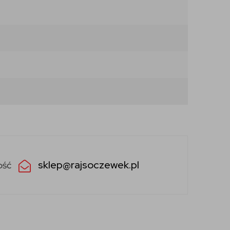
sklep@rajsoczewek.pl
ość