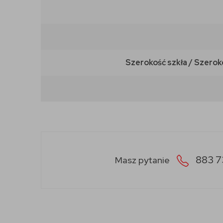
Szerokość szkła / Szerok
883 7
Masz pytanie