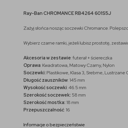
Ray-Ban CHROMANCE RB4264 601S5J
Zażyj słońca nosząc soczewki Chromance. Polepszone
Wybierz czarne ramki, jeżeli lubisz prostotę, zesta
Akcesoria w zestawie
: futerał + ściereczka
Oprawa
: Kwadratowa, Matowy Czarny, Nylon
Soczewki:
Plastikowe, Klasa 3, Srebrne, Lustrzan
Długość zauszników
:
145 mm
Wysokość soczewki
: 46.5 mm
Szerokość soczewek:
58 mm
Szerokość mostka:
18 mm
Przepuszczalność
: 16
Informacje o bezpieczeństwie