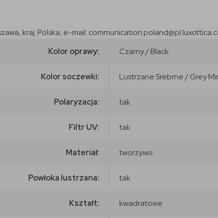
szawa, kraj: Polska, e-mail: communication.poland@pl.luxottica.
Kolor oprawy:
Czarny / Black
Kolor soczewki:
Lustrzane Srebrne / Grey Mirr
Polaryzacja:
tak
Filtr UV:
tak
Materiał:
tworzywo
Powłoka lustrzana:
tak
Kształt:
kwadratowe