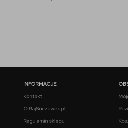
INFORMACJE
OB
Kontakt
Moj
O RajSoczewek.pl
Roz
Regulamin sklepu
Kos