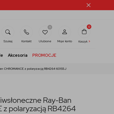
0
0
>
Szukaj
Kontakt
Ulubione
Moje konto
Koszyk
le
Akcesoria
PROMOCJE
Ban CHROMANCE z polaryzacją RB4264 601S5J
ciwsłoneczne Ray-Ban
 polaryzacją RB4264