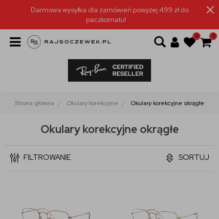
Darmowa wysyłka dla zamówień powyżej 499 zł do
paczkomatu!
0
0
Strona główna
Okulary korekcyjne
Okulary korekcyjne okrągłe
Okulary korekcyjne okrągłe
FILTROWANIE
SORTUJ