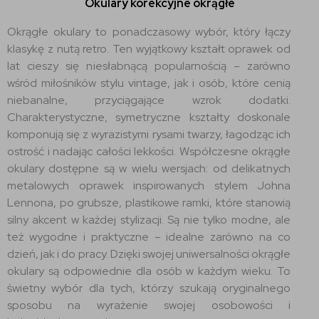
Okulary korekcyjne okrągłe
Okrągłe okulary to ponadczasowy wybór, który łączy
klasykę z nutą retro. Ten wyjątkowy kształt oprawek od
lat cieszy się niesłabnącą popularnością – zarówno
wśród miłośników stylu vintage, jak i osób, które cenią
niebanalne, przyciągające wzrok dodatki.
Charakterystyczne, symetryczne kształty doskonale
komponują się z wyrazistymi rysami twarzy, łagodząc ich
ostrość i nadając całości lekkości. Współczesne okrągłe
okulary dostępne są w wielu wersjach: od delikatnych
metalowych oprawek inspirowanych stylem Johna
Lennona, po grubsze, plastikowe ramki, które stanowią
silny akcent w każdej stylizacji. Są nie tylko modne, ale
też wygodne i praktyczne – idealne zarówno na co
dzień, jak i do pracy. Dzięki swojej uniwersalności okrągłe
okulary są odpowiednie dla osób w każdym wieku. To
świetny wybór dla tych, którzy szukają oryginalnego
sposobu na wyrażenie swojej osobowości i