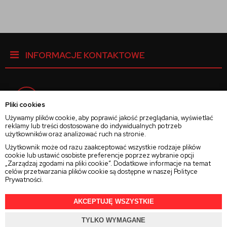
INFORMACJE KONTAKTOWE
Facebook
Pliki cookies
Używamy plików cookie, aby poprawić jakość przeglądania, wyświetlać
reklamy lub treści dostosowane do indywidualnych potrzeb
Instagram
użytkowników oraz analizować ruch na stronie.
Użytkownik może od razu zaakceptować wszystkie rodzaje plików
cookie lub ustawić osobiste preferencje poprzez wybranie opcji
Twitter
„Zarządzaj zgodami na pliki cookie”. Dodatkowe informacje na temat
celów przetwarzania plików cookie są dostępne w naszej
Polityce
Prywatności
.
AKCEPTUJĘ WSZYSTKIE
2025 © Wszelkie Prawa Zastrzeżone
Rajsoczewek.pl
TYLKO WYMAGANE