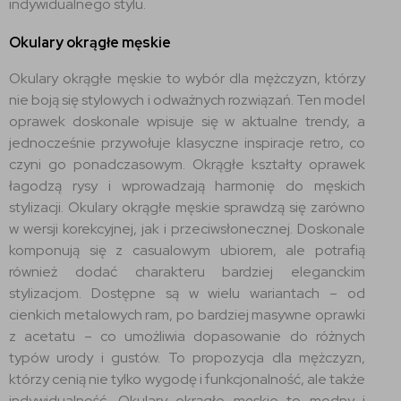
indywidualnego stylu.
Okulary okrągłe męskie
Okulary okrągłe męskie to wybór dla mężczyzn, którzy
nie boją się stylowych i odważnych rozwiązań. Ten model
oprawek doskonale wpisuje się w aktualne trendy, a
jednocześnie przywołuje klasyczne inspiracje retro, co
czyni go ponadczasowym. Okrągłe kształty oprawek
łagodzą rysy i wprowadzają harmonię do męskich
stylizacji. Okulary okrągłe męskie sprawdzą się zarówno
w wersji korekcyjnej, jak i przeciwsłonecznej. Doskonale
komponują się z casualowym ubiorem, ale potrafią
również dodać charakteru bardziej eleganckim
stylizacjom. Dostępne są w wielu wariantach – od
cienkich metalowych ram, po bardziej masywne oprawki
z acetatu – co umożliwia dopasowanie do różnych
typów urody i gustów. To propozycja dla mężczyzn,
którzy cenią nie tylko wygodę i funkcjonalność, ale także
indywidualność. Okulary okrągłe męskie to modny i