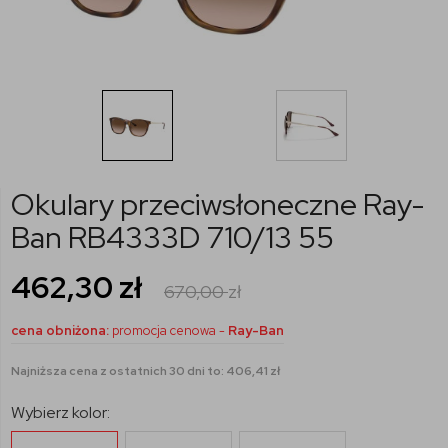
Okulary przeciwsłoneczne Ray-
Ban RB4333D 710/13 55
462,30
zł
670,00
zł
cena obniżona:
promocja cenowa -
Ray-Ban
Najniższa cena z ostatnich 30 dni to: 406,41 zł
Wybierz kolor: