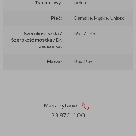
Typ oprawy:
pełna
Płeć:
Damskie, Męskie, Unisex
Szerokość szkła /
55-17-145
Szerokość mostka / Dł.
zausznika:
Marka:
Ray-Ban
Masz pytanie
33 870 11 00