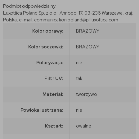
Podmiot odpowiedzialny:
Luxottica Poland Sp. z o.o., Annopol 17, 03-236 Warszawa, kraj:
Polska, e-mail: communication.poland@pl.luxottica.com
Kolor oprawy:
BRĄZOWY
Kolor soczewki:
BRĄZOWY
Polaryzacja:
nie
Filtr UV:
tak
Materiał:
tworzywo
Powłoka lustrzana:
nie
Kształt:
owalne