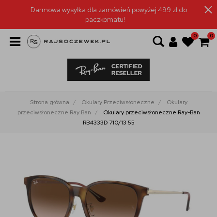
Darmowa wysyłka dla zamówień powyżej 499 zł do
paczkomatu!
0
0
Strona główna
Okulary Przeciwsłoneczne
Okulary
przeciwsłoneczne Ray Ban
Okulary przeciwsłoneczne Ray-Ban
RB4333D 710/13 55