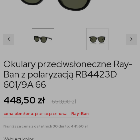
Okulary przeciwsłoneczne Ray-
Ban z polaryzacją RB4423D
601/9A 66
448,50
zł
650,00
zł
cena obniżona:
promocja cenowa -
Ray-Ban
Najniższa cena z ostatnich 30 dni to: 441,60 zł
Wybierz kolor: