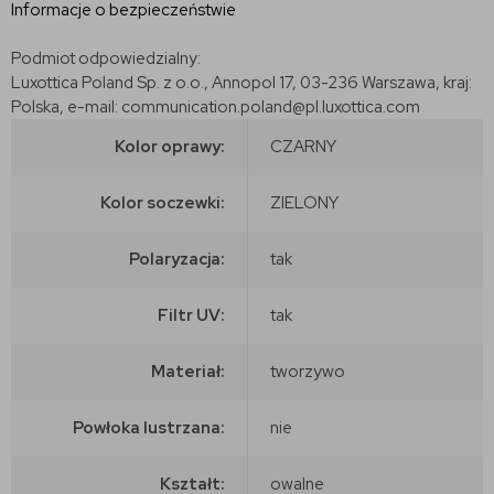
Informacje o bezpieczeństwie
Podmiot odpowiedzialny:
Luxottica Poland Sp. z o.o., Annopol 17, 03-236 Warszawa, kraj:
Polska, e-mail: communication.poland@pl.luxottica.com
Kolor oprawy:
CZARNY
Kolor soczewki:
ZIELONY
Polaryzacja:
tak
Filtr UV:
tak
Materiał:
tworzywo
Powłoka lustrzana:
nie
Kształt:
owalne