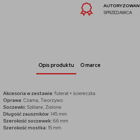
AUTORYZOWANY
SPRZEDAWCA
Opis produktu
O marce
Akcesoria w zestawie
: futerał + ściereczka
Oprawa
: Czarna, Tworzywo
Soczewki:
Szklane, Zielone
Długość zauszników
:
145 mm
Szerokość soczewek:
66 mm
Szerokość mostka:
15 mm