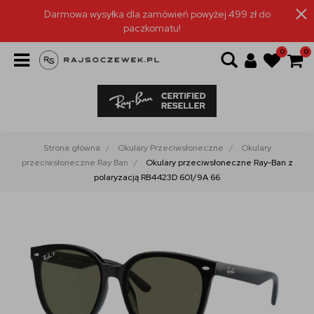
Darmowa wysyłka dla zamówień powyżej 499 zł do
paczkomatu!
0
0
Strona główna
Okulary Przeciwsłoneczne
Okulary
przeciwsłoneczne Ray Ban
Okulary przeciwsłoneczne Ray-Ban z
polaryzacją RB4423D 601/9A 66