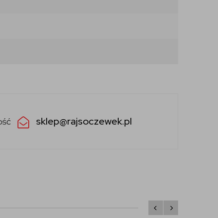
sklep@rajsoczewek.pl
ość