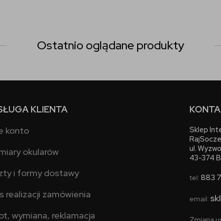
Ostatnio oglądane produkty
SŁUGA KLIENTA
KONTA
e konto
Sklep In
RajSocze
ul. Wyzwo
miary okularów
43-374 B
zty i formy dostawy
883 
tel:
s realizacji zamówienia
sk
email:
ot, wymiana, reklamacja
Zmiana u