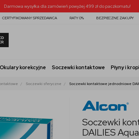
Darmowa wysyłka dla zamówień powyżej 499 zł do paczkomatu!
CERTYFIKOWANY SPRZEDAWCA
RATY 0%
BEZPIECZNE ZAKUPY
Okulary korekcyjne
Soczewki kontaktowe
Płyny i krop
ontaktowe
Soczewki sferyczne
Soczewki kontaktowe jednodniowe DAIL
Soczewki kon
DAILIES Aqua