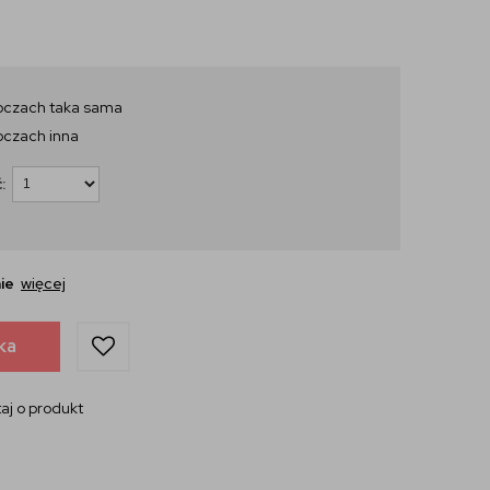
oczach taka sama
oczach inna
:
ie
więcej
ka
aj o produkt