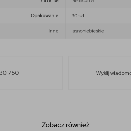
Materiał:
Nelfilcon A
Opakowanie:
30 szt
Inne:
jasnoniebieskie
30 750
Wyślij wiadom
Zobacz również