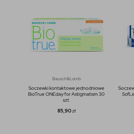
Bausch&Lomb
Soczewki kontaktowe jednodniowe
Soczew
BioTrue ONEday for Astigmatism 30
SofLe
szt.
85,90
zł