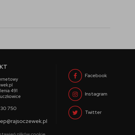
KT
Facebook
ternetowy
wek.pl
lenia 491
Instagram
uczkowice
730 750
Twitter
lep@rajsoczewek.pl
stawień plików cookie