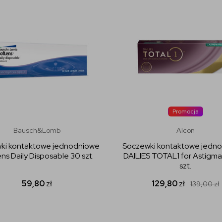
Promocja
Bausch&Lomb
Alcon
ki kontaktowe jednodniowe
Soczewki kontaktowe jedn
ns Daily Disposable 30 szt.
DAILIES TOTAL1 for Astigma
szt.
59,80
zł
129,80
zł
139,00
zł