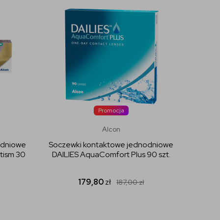
Promocja
Alcon
odniowe
Soczewki kontaktowe jednodniowe
Socze
tism 30
DAILIES AquaComfort Plus 90 szt.
Acuvue
179,80
zł
187,00
zł