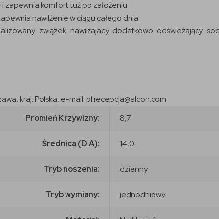
 i zapewnia komfort tuż po założeniu
 zapewnia nawilżenie w ciągu całego dnia
alizowany związek nawilżajacy dodatkowo odświeżający so
zawa, kraj: Polska, e-mail: pl.recepcja@alcon.com
Promień Krzywizny:
8,7
Średnica (DIA):
14,0
Tryb noszenia:
dzienny
Tryb wymiany:
jednodniowy