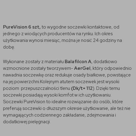
PureVision 6 szt,
to wygodne soczewki kontaktowe, od
jednego z wiodących producentów na rynku. Ich okres
użytkowania wynosi miesiąc, można je nosić 24 godziny na
dobę.
Wykonane zostały z materiału
Balafilcon A
, dodatkowo
wzmocnione zostały tworzywem-
AerGel
, który odpowiednio
nawadnia soczewkę oraz redukuje osady białkowe, powstające
na jej powierzchni.Kolejnym atutem soczewek jest wysoki
poziom przepuszczalności tlenu
(Dk/t= 112
). Dzięki temu
soczewki posiadają wysoki komfot w ich uzytkowaniu.
Soczewki PureVision to idealne rozwiązanie do osób, które
preferują soczewki o dłuzszym okresie użytkowanie, ale też nie
wymagających codziennego zakładanie, zdejmowania i
dodatkowej pielęgnacji.