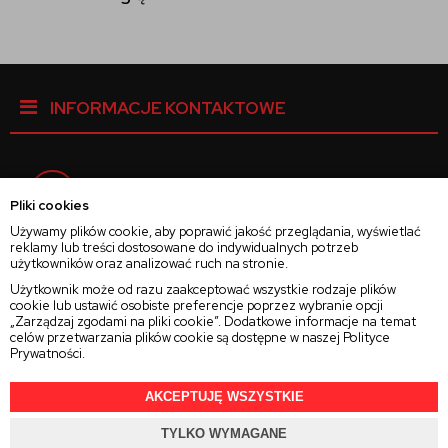
INFORMACJE KONTAKTOWE
Facebook
Pliki cookies
Używamy plików cookie, aby poprawić jakość przeglądania, wyświetlać
reklamy lub treści dostosowane do indywidualnych potrzeb
Instagram
użytkowników oraz analizować ruch na stronie.
Użytkownik może od razu zaakceptować wszystkie rodzaje plików
cookie lub ustawić osobiste preferencje poprzez wybranie opcji
Twitter
„Zarządzaj zgodami na pliki cookie”. Dodatkowe informacje na temat
celów przetwarzania plików cookie są dostępne w naszej
Polityce
Prywatności
.
AKCEPTUJĘ WSZYSTKIE
2025 © Wszelkie Prawa Zastrzeżone
Rajsoczewek.pl
TYLKO WYMAGANE
Projekt i oprogramowanie sklepu:
Ebexo.pl