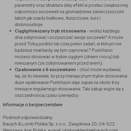
parametry oraz struktura dały efekt w postaci zwiększonej
odporności soczewek na gromadzenie zanieczyszczeń
takich jak osady białkowe, tłuszczowe, kurz i
drobnoustroje.
Ciągły/mieszany tryb stosowania
- wolisz każdego
dnia zdejmować i oczyszczać swoje soczewki? A może
przed Tobą podróż lub czas pełen zadań, w którym nie
będziesz miał kiedy się tym zajmować? PureVision
możesz stosować w trybie ciągłym (dniem i nocą) lub
mieszanym (ze zdejmowaniem przed snem).
Opakowanie z 6 soczewkami
- choć może wydawać
się, że to niewiele, to przy miesięcznym trybie stosowania
duże opakowanie PureVision daje zapas na około trzy
miesiące regularnego stosowania. Taki zakup wiąże się z
oszczędnością czasu i pieniędzy.
Informacje o bezpieczeństwie
Podmiot odpowiedzialny:
Bausch & Lomb Polska Sp. z o.o., Związkowa 20, 04-522
Warszawa, kraj: Polska, e-mail: obslugaklienta@bausch.com