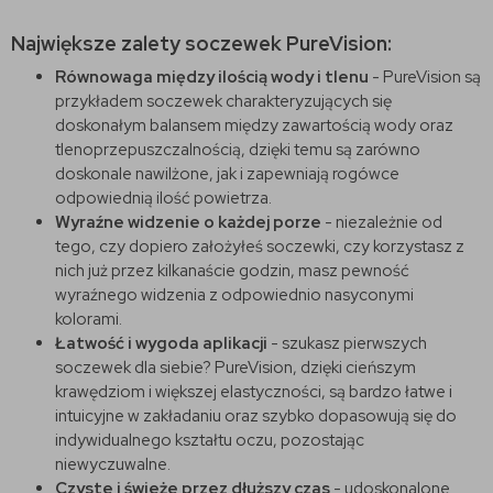
Największe zalety soczewek PureVision:
Równowaga między ilością wody i tlenu
- PureVision są
przykładem soczewek charakteryzujących się
doskonałym balansem między zawartością wody oraz
tlenoprzepuszczalnością, dzięki temu są zarówno
doskonale nawilżone, jak i zapewniają rogówce
odpowiednią ilość powietrza.
Wyraźne widzenie o każdej porze
- niezależnie od
tego, czy dopiero założyłeś soczewki, czy korzystasz z
nich już przez kilkanaście godzin, masz pewność
wyraźnego widzenia z odpowiednio nasyconymi
kolorami.
Łatwość i wygoda aplikacji
- szukasz pierwszych
soczewek dla siebie? PureVision, dzięki cieńszym
krawędziom i większej elastyczności, są bardzo łatwe i
intuicyjne w zakładaniu oraz szybko dopasowują się do
indywidualnego kształtu oczu, pozostając
niewyczuwalne.
Czyste i świeże przez dłuższy czas
- udoskonalone