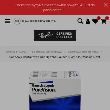
Darmowa wysyłka dla zamówień powyżej 499 zł do
paczkomatu!
0
0
Strona główna
Soczewki kontaktowe
Soczewki miesięczne
Soczewki kontaktowe miesięczne Bausch&Lomb PureVision 6 szt.