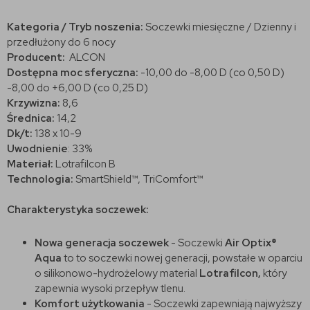
Kategoria / Tryb noszenia:
Soczewki miesięczne / Dzienny i
przedłużony do 6 nocy
Producent:
ALCON
Dostępna moc sferyczna:
-10,00 do -8,00 D (co 0,50 D)
-8,00 do +6,00 D (co 0,25 D)
Krzywizna:
8,6
Średnica:
14,2
Dk/t:
138 x 10-9
Uwodnienie
: 33%
Materiał:
Lotrafilcon B
Technologia:
SmartShield™, TriComfort™
Charakterystyka soczewek:
Nowa generacja soczewek
- Soczewki
Air Optix®
Aqua
to to soczewki nowej generacji, powstałe w oparciu
o silikonowo-hydrożelowy material
Lotrafilcon,
który
zapewnia wysoki przepływ tlenu.
Komfort użytkowania
- Soczewki zapewniają najwyższy