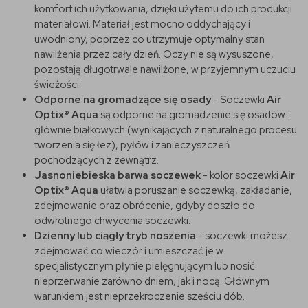
komfort ich użytkowania, dzięki użytemu do ich produkcji
materiałowi. Materiał jest mocno oddychający i
uwodniony, poprzez co utrzymuje optymalny stan
nawilżenia przez cały dzień. Oczy nie są wysuszone,
pozostają długotrwale nawilżone, w przyjemnym uczuciu
świeżości.
Odporne na gromadzące się osady
- Soczewki
Air
Optix® Aqua
są odporne na gromadzenie się osadów :
głównie białkowych (wynikających z naturalnego procesu
tworzenia się łez), pyłów i zanieczyszczeń
pochodzących z zewnątrz.
Jasnoniebieska barwa soczewek
- kolor soczewki
Air
Optix® Aqua
ułatwia poruszanie soczewką, zakładanie,
zdejmowanie oraz obrócenie, gdyby doszło do
odwrotnego chwycenia soczewki.
Dzienny lub ciągły tryb noszenia
- soczewki możesz
zdejmować co wieczór i umieszczać je w
specjalistycznym płynie pielęgnującym lub nosić
nieprzerwanie zarówno dniem, jak i nocą. Głównym
warunkiem jest nieprzekroczenie sześciu dób.