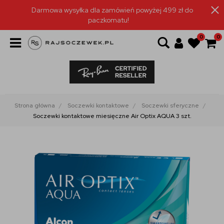
Darmowa wysyłka dla zamówień powyżej 499 zł do
paczkomatu!
0
0
Strona główna
Soczewki kontaktowe
Soczewki sferyczne
Soczewki kontaktowe miesięczne Air Optix AQUA 3 szt.