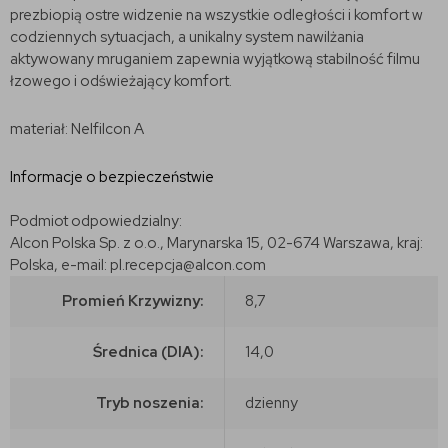
prezbiopią ostre widzenie na wszystkie odległości i komfort w
codziennych sytuacjach, a unikalny system nawilżania
aktywowany mruganiem zapewnia wyjątkową stabilność filmu
łzowego i odświeżający komfort.
materiał: Nelfilcon A
Informacje o bezpieczeństwie
Podmiot odpowiedzialny:
Alcon Polska Sp. z o.o., Marynarska 15, 02-674 Warszawa, kraj:
Polska, e-mail: pl.recepcja@alcon.com
Promień Krzywizny:
8,7
Średnica (DIA):
14,0
Tryb noszenia:
dzienny