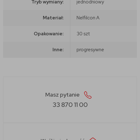
Tryb wymiany:
jednodniowy
Materiał:
Nelfilcon A
Opakowanie:
30 szt
Inne:
progresywne
Masz pytanie
33 870 11 00