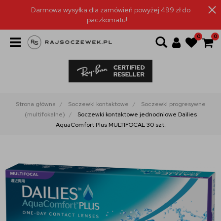
Darmowa wysyłka dla zamówień powyżej 499 zł do
paczkomatu!
0
0
Strona główna
Soczewki kontaktowe
Soczewki progresywne
(multifokalne)
Soczewki kontaktowe jednodniowe Dailies
AquaComfort Plus MULTIFOCAL 30 szt.