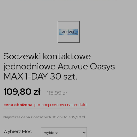
Soczewki kontaktowe
jednodniowe Acuvue Oasys
MAX 1-DAY 30 szt.
109,80
zł
115,99
zł
cena obniżona:
promocja cenowa na produkt
Najniższa cena z ostatnich 30 dni to: 105,90 zł
Wybierz Moc :