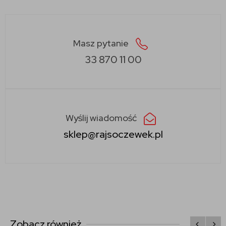
Masz pytanie
33 870 11 00
Wyślij wiadomość
sklep@rajsoczewek.pl
Zobacz również