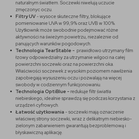
naturalnym światłem. Soczewki niwelują uczucie
zmęczonyc oczu.
Filtry UV
- wysoce skuteczne filtry, blokujące
pomieniowanie UVA w 99,9% oraz UVB w 100%.
Użytkownik może swobodnie podejmować różne
aktywności na świeżym powietrzu, niezaleznie od
panujących warunków pogodowych.
Technologia TearStable -
prawidłowo utrzymany film
łzowy odpowiedzialny za utrzymanie wilgoci na całej
powierzchni soczewki oraz na powierzchni oka.
Właściwości soczewek z wysokim poziomem nawilżenia
zapobiegają wysuszeniu oczu i pozwalają na więcej
swobody w codziennym funkcjonowaniu.
Technologia OptiBlue -
redukuje filtr światła
niebieskiego, idealnie sprawdzą się podczas korzystania z
urządzeń cyfrowych.
Łatwość użytkowania
- soczewki mają oznaczenie
właściwej strony soczewki, wraz z delikatnym niebiesko-
zielonym zabarwieniem gwarantują bezproblemową i
błyskawiczną aplikację.