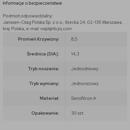
Informacje o bezpieczeństwie
Podmiot odpowiedzialny:
Janssen-Cilag Polska Sp. z o.o., Iłżecka 24, 02-135 Warszawa,
kraj: Polska, e-mail: vispl@its.jnj.com
Promień Krzywizny:
8,5
Średnica (DIA):
14,3
Tryb noszenia:
Jednodniowy
Tryb wymiany:
Jednorazowy
Materiał:
Senofilcon A
Opakowanie:
30 szt