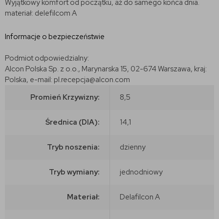
Wyjątkowy komfort od początku, aż do samego końca dnia.
materiał: delefilcom A
Informacje o bezpieczeństwie
Podmiot odpowiedzialny:
Alcon Polska Sp. z o.o., Marynarska 15, 02-674 Warszawa, kraj:
Polska, e-mail: pl.recepcja@alcon.com
Promień Krzywizny:
8,5
Średnica (DIA):
14,1
Tryb noszenia:
dzienny
Tryb wymiany:
jednodniowy
Materiał:
Delafilcon A