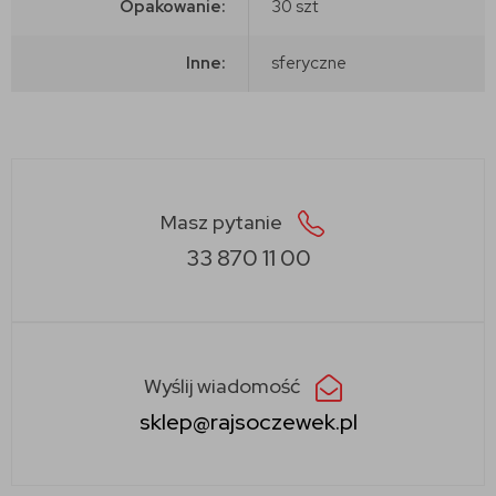
Opakowanie:
30 szt
Inne:
sferyczne
Masz pytanie
33 870 11 00
Wyślij wiadomość
sklep@rajsoczewek.pl