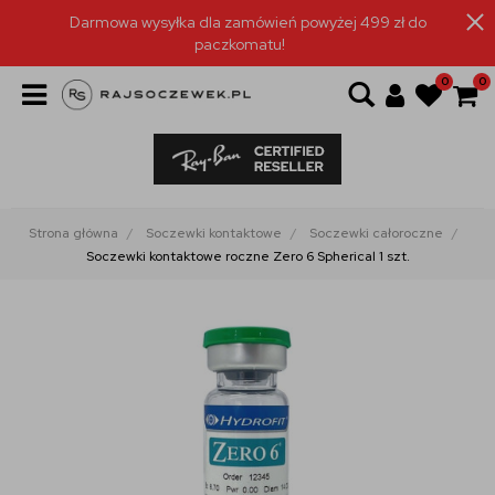
Darmowa wysyłka dla zamówień powyżej 499 zł do
paczkomatu!
0
0
Strona główna
Soczewki kontaktowe
Soczewki całoroczne
Soczewki kontaktowe roczne Zero 6 Spherical 1 szt.