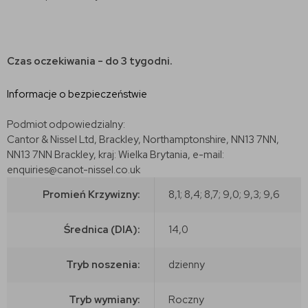
Czas oczekiwania - do 3 tygodni.
Informacje o bezpieczeństwie
Podmiot odpowiedzialny:
Cantor & Nissel Ltd, Brackley, Northamptonshire, NN13 7NN,
NN13 7NN Brackley, kraj: Wielka Brytania, e-mail:
enquiries@canot-nissel.co.uk
Promień Krzywizny:
8,1; 8,4; 8,7; 9,0; 9,3; 9,6
Średnica (DIA):
14,0
Tryb noszenia:
dzienny
Tryb wymiany:
Roczny