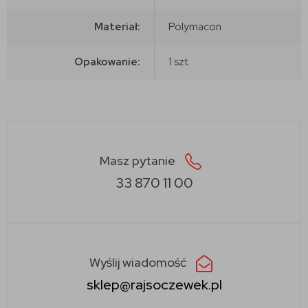
Materiał:
Polymacon
Opakowanie:
1 szt.
Masz pytanie
33 870 11 00
Wyślij wiadomość
sklep@rajsoczewek.pl