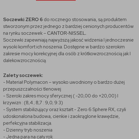
Soczewki ZERO 6
do rocznego stosowania, są produktem
stworzonym przez jednego z bardziej cenionych producentów
na rynku soczewek –
CANTOR-NISSEL.
Soczewki zapewniają najwyższą jakosć widzenia I jednoczesnie
wysoki komfort ich noszenia. Dostępne w bardzo szerokim
zakresie mocy korekcyjnej dla osób z krótkowzrocznością jak I
dalekowzrocznością.
Zalety soczewek:
- Materiał Polymacon – wysoko uwodniony o bardzo dużej
przepuszczalności tlenowej
- Szeroki zakres mocy sferycznej ( -20,00 do +20,00) I
krzywizn : (8,4 ; 8,7 : 9,0; 9.3)
- System stabilizujący oraz kształt - Zero 6 Sphere RX, czyli
udoskonalona budowa, cienkie i zaokrąglone krawędzie,
perfekcyjna stabilizacja.
- Dzienny tryb noszenia
- Jedna para na cały rok