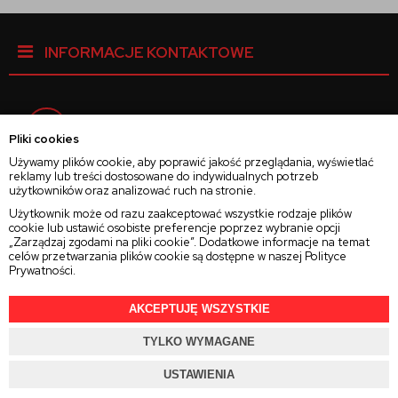
INFORMACJE KONTAKTOWE
Facebook
Pliki cookies
Używamy plików cookie, aby poprawić jakość przeglądania, wyświetlać
reklamy lub treści dostosowane do indywidualnych potrzeb
Instagram
użytkowników oraz analizować ruch na stronie.
Użytkownik może od razu zaakceptować wszystkie rodzaje plików
cookie lub ustawić osobiste preferencje poprzez wybranie opcji
Twitter
„Zarządzaj zgodami na pliki cookie”. Dodatkowe informacje na temat
celów przetwarzania plików cookie są dostępne w naszej
Polityce
Prywatności
.
AKCEPTUJĘ WSZYSTKIE
2025 © Wszelkie Prawa Zastrzeżone
Rajsoczewek.pl
TYLKO WYMAGANE
Projekt i oprogramowanie sklepu:
Ebexo.pl
USTAWIENIA