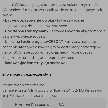
filtrem UV nie zastępują okularów przeciwsłonecznych z filtrem
UV, ponieważ nie zakrywają całkowicie oczu i otaczających ich
okolic.
-
Łatwe dopasowanie do oka
- łatwe zakładanie i
zdejmowanie dzięki kształtowi soczewek.
-
Codzienny tryb wymiany
- zdrowie i wygoda jaką codziennie
dają nowe, świeże soczewki.
-
Unikalna technologia LACREON™
zamyka w materiale
soczewki intensywnie nawilżający składnik, który pozostaje w
nim w 100% nawet pod koniec dnia, kiedy Twoje oczy są
zmęczone i najbardziej potrzebują nawilżenia.
-
Innowacyjna konstruykcja soczewek
-
Informacje o bezpieczeństwie
Podmiot odpowiedzialny:
Janssen-Cilag Polska Sp. z o.o., Iłżecka 24, 02-135 Warszawa,
kraj: Polska, e-mail: vispl@its.jnj.com
Promień Krzywizny:
8,5