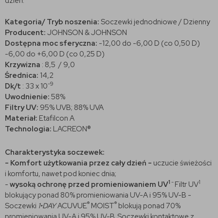
dzień.
Kategoria/ Tryb noszenia:
Soczewki jednodniowe / Dzienny
Producent:
JOHNSON & JOHNSON
Dostępna moc sferyczna:
-12,00 do -6,00 D (co 0,50 D)
-6,00 do +6,00 D (co 0,25 D)
Krzywizna
: 8,5 / 9,0
Średnica:
14,2
-9
Dk/t
: 33 x 10
Uwodnienie:
58%
Filtry UV:
95% UVB; 88% UVA
Materiał:
Etafilcon A
Technologia:
LACREON®
Charakterystyka soczewek:
- Komfort użytkowania przez cały dzień -
uczucie świeżości
i komfortu, nawet pod koniec dnia;
1
-
1
-
wysoką ochronę przed promieniowaniem UV
Filtr UV
blokujący ponad 80% promieniowania UV-A i 95% UV-B -
®
®
Soczewki
1•DAY
ACUVUE
MOIST
blokują ponad 70%
promieniowania UV-A i 95% UV-B. Soczewki kontaktowe z