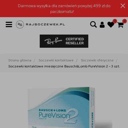
Darmowa wysyłka dla zamówień powyżej 499 zł do
paczkomatu!
0
0
Strona główna
Soczewki kontaktowe
Soczewki sferyczne
Soczewki kontaktowe miesięczne Bausch&Lomb PureVision 2 - 3 szt.