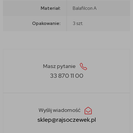
Materiał:
Balafilcon A
Opakowanie:
3 szt.
Masz pytanie
33 870 11 00
Wyślij wiadomość
sklep@rajsoczewek.pl