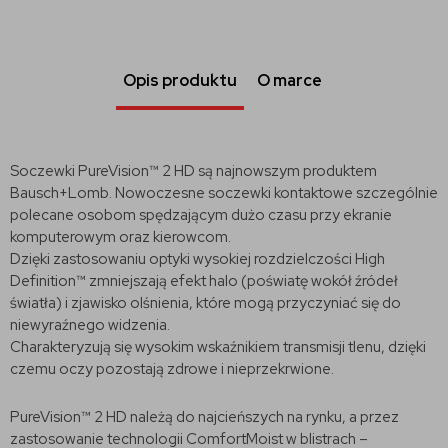
Opis produktu
O marce
Soczewki PureVision™ 2 HD są najnowszym produktem
Bausch+Lomb. Nowoczesne soczewki kontaktowe szczególnie
polecane osobom spędzającym dużo czasu przy ekranie
komputerowym oraz kierowcom.
Dzięki zastosowaniu optyki wysokiej rozdzielczości High
Definition™ zmniejszają efekt halo (poświatę wokół źródeł
światła) i zjawisko olśnienia, które mogą przyczyniać się do
niewyraźnego widzenia.
Charakteryzują się wysokim wskaźnikiem transmisji tlenu, dzięki
czemu oczy pozostają zdrowe i nieprzekrwione.
PureVision™ 2 HD należą do najcieńszych na rynku, a przez
zastosowanie technologii ComfortMoist w blistrach –