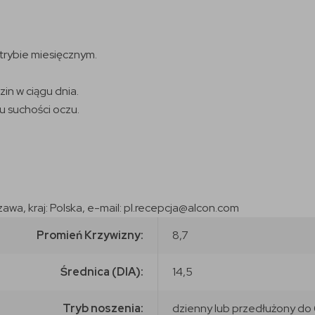
trybie miesięcznym.
in w ciągu dnia.
 suchości oczu.
zawa, kraj: Polska, e-mail: pl.recepcja@alcon.com
Promień Krzywizny:
8,7
Średnica (DIA):
14,5
Tryb noszenia:
dzienny lub przedłużony do 6