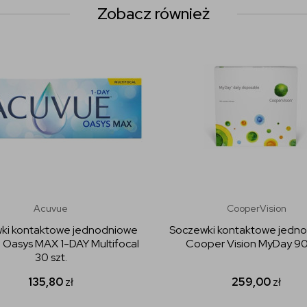
Zobacz również
Acuvue
CooperVision
ki kontaktowe jednodniowe
Soczewki kontaktowe jedn
 Oasys MAX 1-DAY Multifocal
Cooper Vision MyDay 90 
30 szt.
135,80
zł
259,00
zł