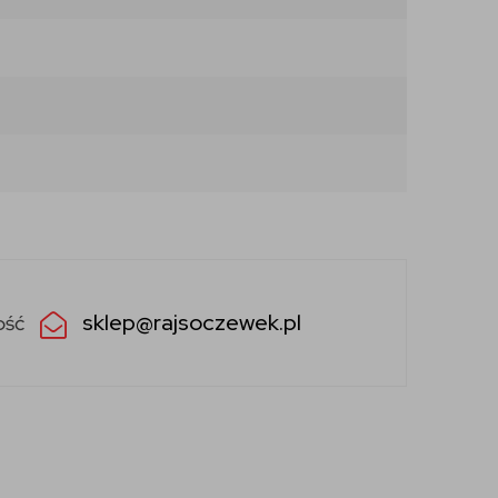
sklep@rajsoczewek.pl
ość