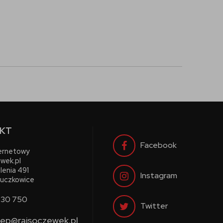
KT
Facebook
ternetowy
wek.pl
lenia 491
Instagram
uczkowice
730 750
Twitter
lep@rajsoczewek.pl