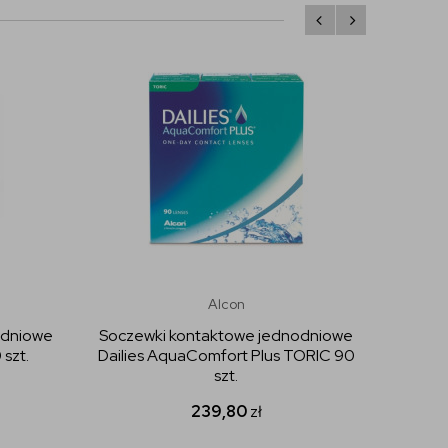
Alcon
odniowe
Soczewki kontaktowe jednodniowe
Socze
szt.
Dailies AquaComfort Plus TORIC 90
Cooper 
szt.
239,80
zł