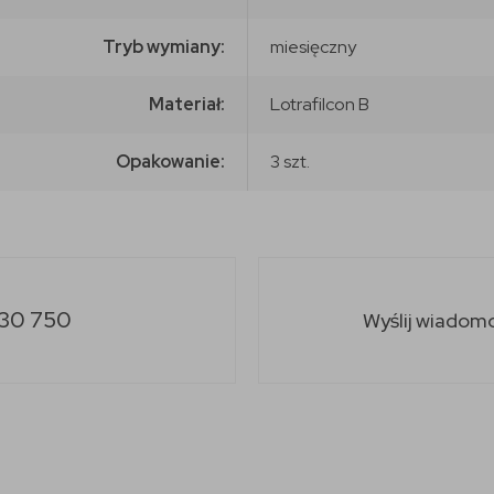
Tryb wymiany:
miesięczny
Materiał:
Lotrafilcon B
Opakowanie:
3 szt.
30 750
Wyślij wiadom