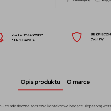
BEZPIECZN
AUTORYZOWANY
ZAKUPY
SPRZEDAWCA
Opis produktu
O marce
sm
– to miesięczne soczewki kontaktowe będące ulepszoną wersj