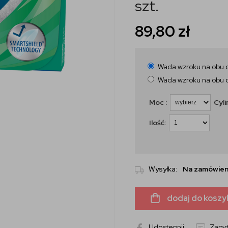
szt.
89,80
zł
Wada wzroku na obu 
Wada wzroku na obu 
Moc :
Cyli
Ilość:
Wysyłka:
Na zamówien
dodaj do koszy
Udostepnij
Zapyt