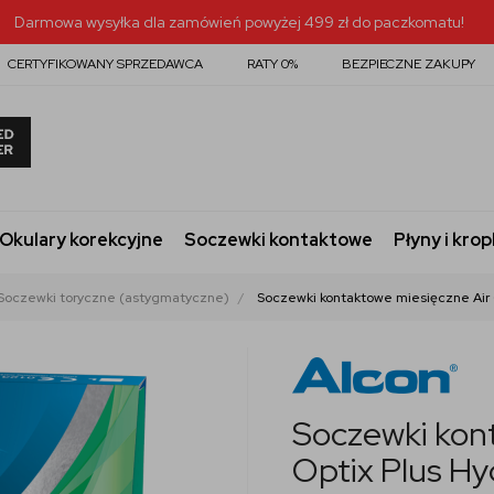
Darmowa wysyłka dla zamówień powyżej 499 zł do paczkomatu!
CERTYFIKOWANY SPRZEDAWCA
RATY 0%
BEZPIECZNE ZAKUPY
Okulary korekcyjne
Soczewki kontaktowe
Płyny i krop
Soczewki toryczne (astygmatyczne)
Soczewki kontaktowe miesięczne Air 
Soczewki kon
Optix Plus Hy