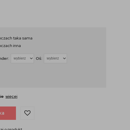
oczach taka sama
oczach inna
nder:
Oś:
ie
więcej
ka
aj o produkt