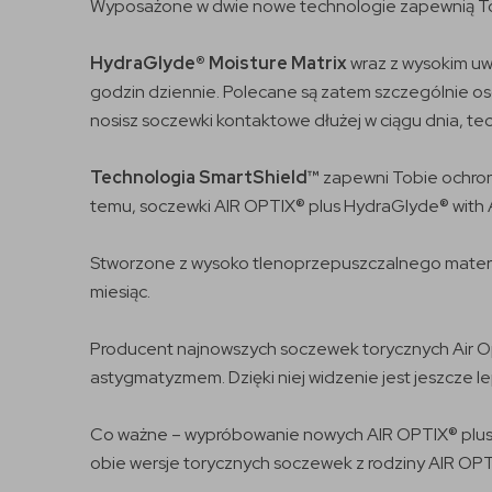
Wyposażone w dwie nowe technologie zapewnią Tobi
HydraGlyde® Moisture Matrix
wraz z wysokim uw
godzin dziennie. Polecane są zatem szczególnie o
nosisz soczewki kontaktowe dłużej w ciągu dnia, t
Technologia SmartShield™
zapewni Tobie ochron
temu, soczewki AIR OPTIX® plus HydraGlyde® with A
Stworzone z wysoko tlenoprzepuszczalnego materi
miesiąc.
Producent najnowszych soczewek torycznych Air Opti
astygmatyzmem. Dzięki niej widzenie jest jeszcze l
Co ważne – wypróbowanie nowych AIR OPTIX® plus 
obie wersje torycznych soczewek z rodziny AIR OPT