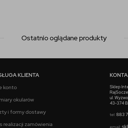
Ostatnio oglądane produkty
SŁUGA KLIENTA
KONTA
e konto
Sklep In
RajSocze
ul. Wyzwo
miary okularów
43-374 B
zty i formy dostawy
883 
tel:
s realizacji zamówienia
sk
email: