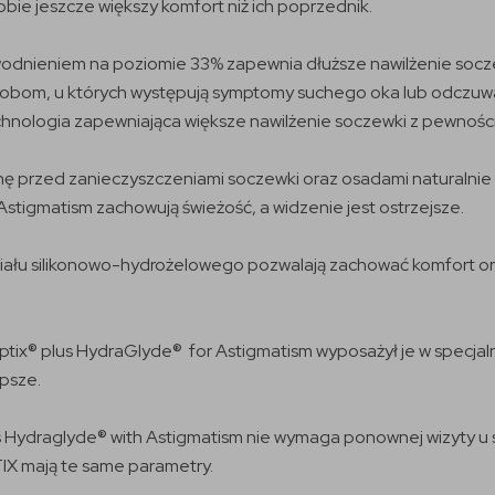
e jeszcze większy komfort niż ich poprzednik.
odnieniem na poziomie 33% zapewnia dłuższe nawilżenie soczew
sobom, u których występują symptomy suchego oka lub odczuw
echnologia zapewniająca większe nawilżenie soczewki z pewnośc
ę przed zanieczyszczeniami soczewki oraz osadami naturalnie 
stigmatism zachowują świeżość, a widzenie jest ostrzejsze.
ału silikonowo-hydrożelowego pozwalają zachować komfort or
x® plus HydraGlyde® for Astigmatism wyposażył je w specjalną 
epsze.
Hydraglyde® with Astigmatism nie wymaga ponownej wizyty u s
IX mają te same parametry.