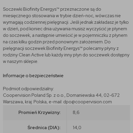
Soczewki Biofinity Energys™ przeznaczone są do
miesięcznego stosowania w trybie dzień-noc, wówczas nie
wymagają codziennej pielęgnacji. Jeśli jednak zakładasz je tylko
w dzień, pod koniec dnia używania musisz wyczyścić je płynem
do soczewek, a następnie umieścić je w pojemniczku z płynem
na czas kilku godzin przed ponownym założeniem. Do
pielęgnacji soczewek Biofinity Energys™ polecamy płyny z
rodziny Clean Active lub każdy inny płyn do soczewek dostępny
w naszym sklepie.
Informacje o bezpieczeństwie
Podmiot odpowiedzialny:
Coopervision Poland Sp. z o.o., Domaniewska 44, 02-672
Warszawa, kraj: Polska, e-mail: dpo@coopervision.com
Promień Krzywizny:
8,6
Średnica (DIA):
14,0