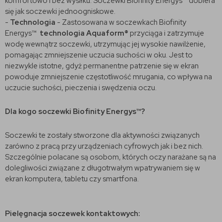
komfortowo i bez wysiłku. Soczewki Biofinity Energys™ dobiera
się jak soczewki jednoogniskowe.
-
Technologia
- Zastosowana w soczewkach Biofinity
Energys™
technologia Aquaform®
przyciąga i zatrzymuje
wodę wewnątrz soczewki, utrzymując jej wysokie nawilżenie,
pomagając zmniejszenie uczucia suchości w oku. Jest to
niezwykle istotne, gdyż permanentne patrzenie się w ekran
powoduje zmniejszenie częstotliwość mrugania, co wpływa na
uczucie suchości, pieczenia i swędzenia oczu.
Dla kogo soczewki Biofinity Energys™?
Soczewki te zostały stworzone dla aktywności związanych
zarówno z pracą przy urządzeniach cyfrowych jak i bez nich.
Szczególnie polacane są osobom, których oczy narażane są na
dolegliwości związane z długotrwałym wpatrywaniem się w
ekran komputera, tabletu czy smartfona.
Pielęgnacja soczewek kontaktowych: