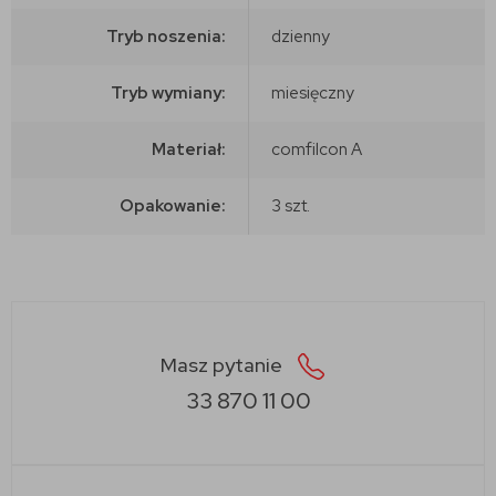
Tryb noszenia:
dzienny
Tryb wymiany:
miesięczny
Materiał:
comfilcon A
Opakowanie:
3 szt.
Masz pytanie
33 870 11 00