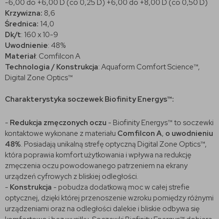
-6,00 do +6,00 D (co 0,25 D) +6,00 do +8,00 D (co 0,50 D)
Krzywizna:
8,6
Średnica:
14,0
Dk/t
: 160 x 10-9
Uwodnienie
: 48%
Materiał
: Comfilcon A
Technologia / Konstrukcja
: Aquaform Comfort Science™,
Digital Zone Optics™
Charakterystyka soczewek Biofinity Energys™:
-
Redukcja zmęczonych oczu
- Biofinity Energys™ to soczewki
kontaktowe wykonane z materiału
Comfilcon A
,
o uwodnieniu
48%
. Posiadają unikalną strefę optyczną Digital Zone Optics™,
która poprawia komfort użytkowania i wpływa na redukcję
zmęczenia oczu powodowanego patrzeniem na ekrany
urządzeń cyfrowych z bliskiej odległości.
-
Konstrukcja
- pobudza dodatkową moc w całej strefie
optycznej, dzięki której przenoszenie wzroku pomiędzy różnymi
urządzeniami oraz na odległości dalekie i bliskie odbywa się