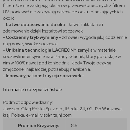
filtrem UV nie zastępują okularów przeciwsłonecznych z filtrem
UV, ponieważ nie zakrywają całkowicie oczu i otaczających ich
okolic.
-
Łatwe dopasowanie do oka
- łatwe zakładanie i
zdejmowanie dzięki kształtowi soczewek.
-
Codzienny tryb wymiany
- zdrowie i wygoda jaką codziennie
dają nowe, świeże soczewki.
-
Unikalna technologia LACREON™
zamyka w materiale
soczewki intensywnie nawilżający składnik, który pozostaje w
nim w 100% nawet pod koniec dnia, kiedy Twoje oczy są
zmęczone i najbardziej potrzebują nawilżenia.
-
Innowacyjna konstruykcja soczewek
-
Informacje o bezpieczeństwie
Podmiot odpowiedzialny:
Janssen-Cilag Polska Sp. z o.o., Iłżecka 24, 02-135 Warszawa,
kraj: Polska, e-mail: vispl@its.jnj.com
Promień Krzywizny:
8,5