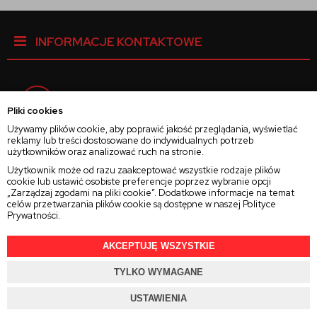
INFORMACJE KONTAKTOWE
Facebook
Pliki cookies
Używamy plików cookie, aby poprawić jakość przeglądania, wyświetlać
reklamy lub treści dostosowane do indywidualnych potrzeb
Instagram
użytkowników oraz analizować ruch na stronie.
Użytkownik może od razu zaakceptować wszystkie rodzaje plików
cookie lub ustawić osobiste preferencje poprzez wybranie opcji
Twitter
„Zarządzaj zgodami na pliki cookie”. Dodatkowe informacje na temat
celów przetwarzania plików cookie są dostępne w naszej
Polityce
Prywatności
.
AKCEPTUJĘ WSZYSTKIE
2025 © Wszelkie Prawa Zastrzeżone
Rajsoczewek.pl
TYLKO WYMAGANE
Projekt i oprogramowanie sklepu:
Ebexo.pl
USTAWIENIA