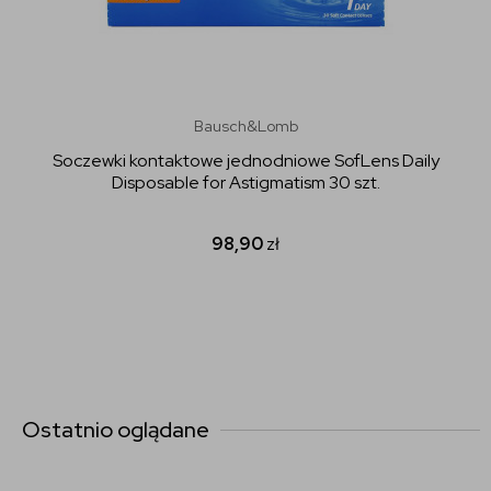
Bausch&Lomb
Soczewki kontaktowe jednodniowe SofLens Daily
Disposable for Astigmatism 30 szt.
98,90
zł
Ostatnio oglądane