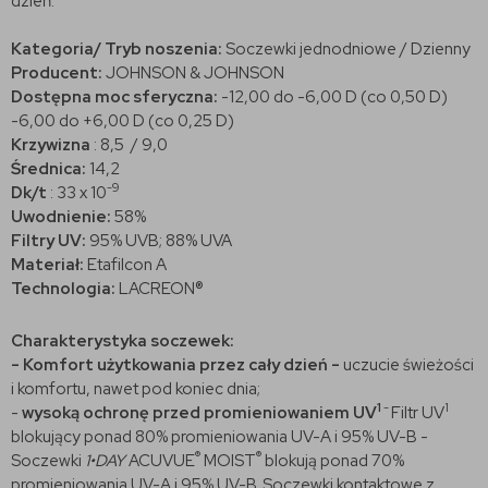
dzień.
Kategoria/ Tryb noszenia:
Soczewki jednodniowe / Dzienny
Producent:
JOHNSON & JOHNSON
Dostępna moc sferyczna:
-12,00 do -6,00 D (co 0,50 D)
-6,00 do +6,00 D (co 0,25 D)
Krzywizna
: 8,5 / 9,0
Średnica:
14,2
-9
Dk/t
: 33 x 10
Uwodnienie:
58%
Filtry UV:
95% UVB; 88% UVA
Materiał:
Etafilcon A
Technologia:
LACREON®
Charakterystyka soczewek:
- Komfort użytkowania przez cały dzień -
uczucie świeżości
i komfortu, nawet pod koniec dnia;
1
-
1
-
wysoką ochronę przed promieniowaniem UV
Filtr UV
blokujący ponad 80% promieniowania UV-A i 95% UV-B -
®
®
Soczewki
1•DAY
ACUVUE
MOIST
blokują ponad 70%
promieniowania UV-A i 95% UV-B. Soczewki kontaktowe z