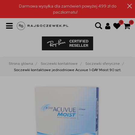
Darmowa wysyłka dla zamówień powyżej 499 zł do
paczkomatu!
0
0
Strona główna
Soczewki kontaktowe
Soczewki sferyczne
Soczewki kontaktowe jednodniowe Acuvue 1-DAY Moist 90 szt.