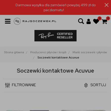
Darmowa wysyłka dla zamówień powyżej 499 zł do
paczkomatu!
0
0
Strona główna
Producenci płynów i kropli
Marki soczewek i płynów
Soczewki kontaktowe Acuvue
Soczewki kontaktowe Acuvue
FILTROWANIE
SORTUJ