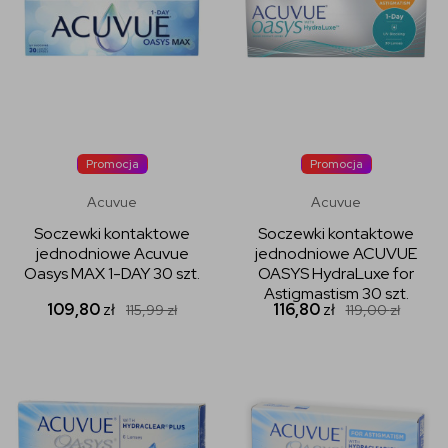
Promocja
Promocja
Acuvue
Acuvue
Soczewki kontaktowe
Soczewki kontaktowe
jednodniowe Acuvue
jednodniowe ACUVUE
Oasys MAX 1-DAY 30 szt.
OASYS HydraLuxe for
Astigmastism 30 szt.
109,80
zł
116,80
zł
115,99
zł
119,00
zł