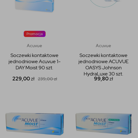
Promocja
Acuvue
Acuvue
Soczewki kontaktowe
Soczewki kontaktowe
jednodniowe Acuvue 1-
jednodniowe ACUVUE
DAY Moist 90 szt.
OASYS Johnson
HydraLuxe 30 szt.
229,00
zł
99,80
zł
239,00
zł