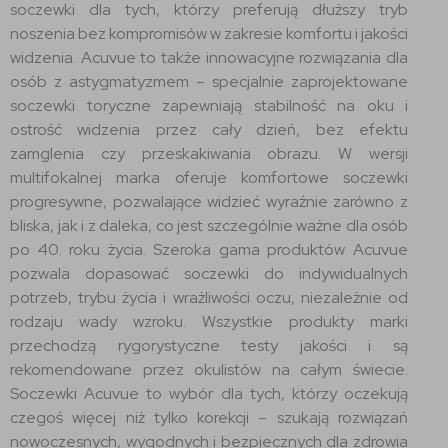
soczewki dla tych, którzy preferują dłuższy tryb
noszenia bez kompromisów w zakresie komfortu i jakości
widzenia. Acuvue to także innowacyjne rozwiązania dla
osób z astygmatyzmem – specjalnie zaprojektowane
soczewki toryczne zapewniają stabilność na oku i
ostrość widzenia przez cały dzień, bez efektu
zamglenia czy przeskakiwania obrazu. W wersji
multifokalnej marka oferuje komfortowe soczewki
progresywne, pozwalające widzieć wyraźnie zarówno z
bliska, jak i z daleka, co jest szczególnie ważne dla osób
po 40. roku życia. Szeroka gama produktów Acuvue
pozwala dopasować soczewki do indywidualnych
potrzeb, trybu życia i wrażliwości oczu, niezależnie od
rodzaju wady wzroku. Wszystkie produkty marki
przechodzą rygorystyczne testy jakości i są
rekomendowane przez okulistów na całym świecie.
Soczewki Acuvue to wybór dla tych, którzy oczekują
czegoś więcej niż tylko korekcji – szukają rozwiązań
nowoczesnych, wygodnych i bezpiecznych dla zdrowia