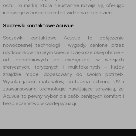
oczu. To marka, która nieustannie rozwija się, oferując
innowacje w trosce o komfort widzenia na co dzień.
Soczewki kontaktowe Acuvue
Soczewki kontaktowe Acuvue to połączenie
nowoczesnej technologii i wygody, cenione przez
użytkowników na całym świecie. Dzięki szerokiej ofercie –
od jednodniowych po miesięczne, w wersjach
sferycznych, torycznych i multifokalnych – każdy
znajdzie model dopasowany do swoich potrzeb.
Wysoka jakość materiałów, skuteczna ochrona UV i
zaawansowane technologie nawilżające sprawiają, że
Acuvue to pewny wybór dla osób ceniących komfort i
bezpieczeństwo w każdej sytuacji.