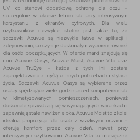
jest w technologię blokującą szkodliwe promieniowanie
UV, co stanowi dodatkową ochronę dla oczu –
szczególnie w okresie letnim lub przy intensywnym
korzystaniu z ekranów cyfrowych. Dla wielu
użytkowników niezwykle istotne jest także to, że
soczewki Acuvue są niezwykle łatwe w aplikacji i
zdejmowaniu, co czyni je doskonałym wyborem również
dla osób początkujących. W ofercie marki znajdują się
m.in. Acuvue Oasys, Acuvue Moist, Acuvue Vita oraz
Acuvue TruEye – każda z tych linii została
zaprojektowana z myślą o innych potrzebach i stylach
życia. Soczewki Acuvue Oasys są wybierane przez
osoby spędzające wiele godzin przed komputerem lub
w klimatyzowanych pomieszczeniach, ponieważ
doskonale sprawdzają się w wymagających warunkach i
zapewniają stałe nawilżenie oka. Acuvue Moist to z kolei
idealna propozycja dla osób z wrażliwymi oczami –
oferują komfort przez cały dzień, nawet przy
intensywnym użytkowaniu. Acuvue Vita to miesięczne