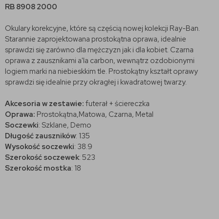
RB 8908 2000
Okulary korekcyjne, które są częścią nowej kolekcji Ray-Ban.
Starannie zaprojektowana prostokątna oprawa, idealnie
sprawdzi się zarówno dla mężczyzn jak i dla kobiet. Czarna
oprawa z zausznikami a'la carbon, wewnątrz ozdobionymi
logiem marki na niebieskkim tle. Prostokątny kształt oprawy
sprawdzi się idealnie przy okragłej i kwadratowej twarzy.
Akcesoria w zestawie:
futerał + ściereczka
Oprawa:
Prostokątna,Matowa, Czarna, Metal
Soczewki
: Szklane, Demo
Długość zauszników
: 135
Wysokość soczewki
: 38.9
Szerokość soczewek
: 523
Szerokość mostka
: 18