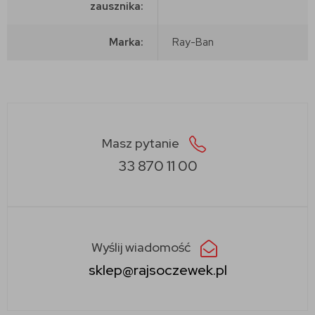
zausznika:
Marka:
Ray-Ban
Masz pytanie
33 870 11 00
Wyślij wiadomość
sklep@rajsoczewek.pl