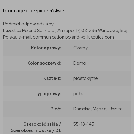
Informacje o bezpieczeństwie
Podmiot odpowiedzialny:
Luxottica Poland Sp. z o.o., Annopol 17, 03-236 Warszawa, kraj:
Polska, e-mail: communication.poland@pl.luxottica.com
Kolor oprawy:
Czarny
Kolor soczewki:
Demo
Kształt:
prostokątne
Typ oprawy:
pełna
Płeć:
Damskie, Męskie, Unisex
Szerokość szkła /
55-18-145
Szerokość mostka / Dł.