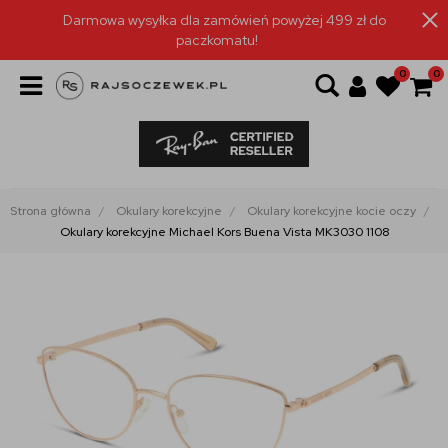
Darmowa wysyłka dla zamówień powyżej 499 zł do
paczkomatu!
0
0
Strona główna
Okulary korekcyjne
Okulary korekcyjne kocie oczy
Okulary korekcyjne Michael Kors Buena Vista MK3030 1108