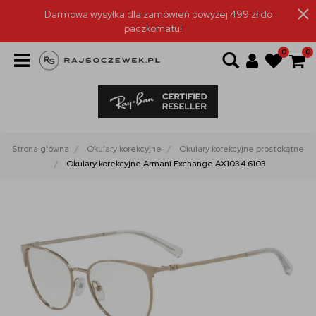
Darmowa wysyłka dla zamówień powyżej 499 zł do
paczkomatu!
0
0
Strona główna
Okulary korekcyjne
Okulary korekcyjne prostokątne
Okulary korekcyjne Armani Exchange AX1034 6103