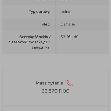
Typ oprawy:
pełna
Płeć:
Damskie
Szerokość szkła /
52-16-140
Szerokość mostka / Dł.
zausznika:
Masz pytanie
33 870 11 00