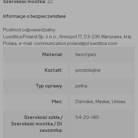
Szerokość mostka:
22
Informacje o bezpieczeństwie
Podmiot odpowiedzialny:
Luxottica Poland Sp. z o.o., Annopol 17, 03-236 Warszawa, kraj:
Polska, e-mail: communication.poland@pl.luxottica.com
Materiał:
tworzywo
Kształt:
prostokątne
Typ oprawy:
pełna
Płeć:
Damskie, Męskie, Unisex
Szerokość szkła /
54-20-140
Szerokość mostka / Dł.
zausznika: