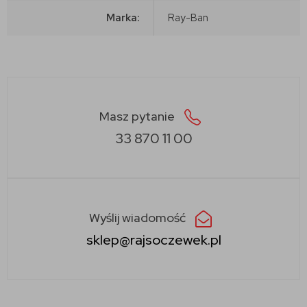
Marka:
Ray-Ban
Masz pytanie
33 870 11 00
Wyślij wiadomość
sklep@rajsoczewek.pl