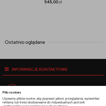
545,00
zł
Ostatnio oglądane
INFORMACJE KONTAKTOWE
Facebook
Pliki cookies
Używamy plików cookie, aby poprawić jakość przeglądania, wyświetlać
reklamy lub treści dostosowane do indywidualnych potrzeb
Instagram