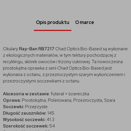
Opis produktu
O marce
Okulary
Ray-Ban RB7217
Chad Optics Bio-Based są wykonane
z ekologicznych materiałów, w tym tektury pochodzącej z
recyklingu, skórek owoców i trzciny cukrowej. Ta nowoczesna
prostokątna oprawka z serii Chad Optics Bio-Based jest
wykonana z octanu, z przezroczystym szarym wykończeniem i
przezroczystymi soczewkami z octanu.
Akcesoria w zestawie
: futerał + ściereczka
Oprawa:
Prostokątna, Polerowana, Przezroczysta, Szara
Soczewki:
Przejrzyste
Długość zauszników:
145
Wysokość soczewki:
41.3
Szerokość soczewek:
54