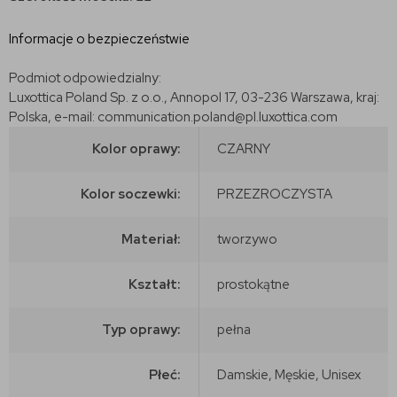
Informacje o bezpieczeństwie
Podmiot odpowiedzialny:
Luxottica Poland Sp. z o.o., Annopol 17, 03-236 Warszawa, kraj:
Polska, e-mail: communication.poland@pl.luxottica.com
Kolor oprawy:
CZARNY
Kolor soczewki:
PRZEZROCZYSTA
Materiał:
tworzywo
Kształt:
prostokątne
Typ oprawy:
pełna
Płeć:
Damskie, Męskie, Unisex