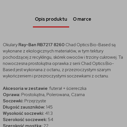
Opis produktu
O marce
Okulary
Ray-Ban RB7217 8260
Chad Optics Bio-Based są
wykonane z ekologicznych materiałów, w tym tektury
pochodzącej z recyklingu, skórek owoców i trzciny cukrowej. Ta
nowoczesna prostokątna oprawka z serii Chad Optics Bio-
Based jest wykonana z octanu, z przezroczystym szarym
wykończeniem i przezroczystymi soczewkami z octanu.
Akcesoria w zestawie
: futerał + ściereczka
Oprawa:
Prostokątna, Polerowana, Czarna
Soczewki:
Przejrzyste
Długość zauszników:
145
Wysokość soczewki:
41.3
Szerokość soczewek:
54
Szerokość mostka:
22