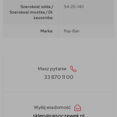
Szerokość szkła /
54-20-140
Szerokość mostka / Dł.
zausznika:
Marka:
Ray-Ban
Masz pytanie
33 870 11 00
Wyślij wiadomość
sklep@rajsoczewek.pl