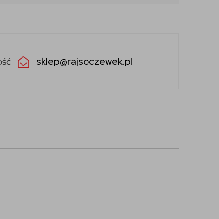
sklep@rajsoczewek.pl
ość