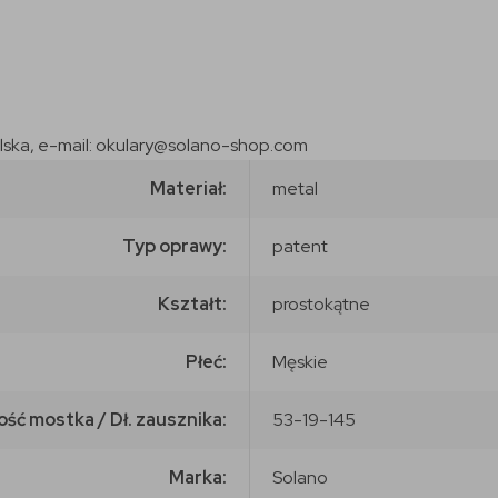
olska, e-mail: okulary@solano-shop.com
Materiał:
metal
Typ oprawy:
patent
Kształt:
prostokątne
Płeć:
Męskie
ość mostka / Dł. zausznika:
53-19-145
Marka:
Solano