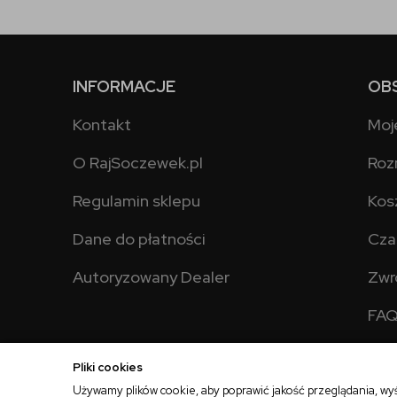
INFORMACJE
OB
Kontakt
Moj
O RajSoczewek.pl
Roz
Regulamin sklepu
Kos
Dane do płatności
Cza
Autoryzowany Dealer
Zwr
FA
Pliki cookies
Używamy plików cookie, aby poprawić jakość przeglądania, wy