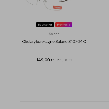
Bestseller
Promocja
Solano
Okulary korekcyjne Solano S 10704 C
149,00
zł
299,00
zł