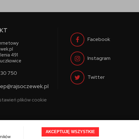
KT
Facebook
ternetowy
wek.pl
lenia 491
Instagram
uczkowice
730 750
Twitter
lep@rajsoczewek.pl
stawień plików cookie
AKCEPTUJĘ WSZYSTKIE
wników