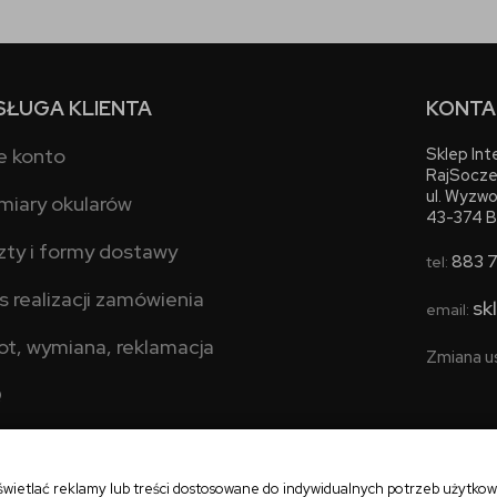
SŁUGA KLIENTA
KONTA
e konto
Sklep In
RajSocze
ul. Wyzwo
miary okularów
43-374 B
zty i formy dostawy
883 
tel:
s realizacji zamówienia
sk
email:
ot, wymiana, reklamacja
Zmiana u
Q
świetlać reklamy lub treści dostosowane do indywidualnych potrzeb użytko