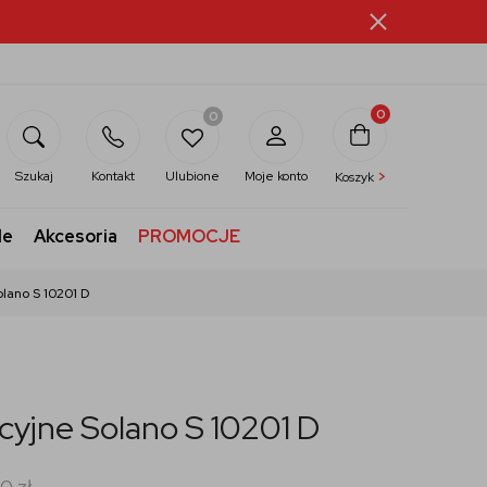
0
0
>
Szukaj
Kontakt
Ulubione
Moje konto
Koszyk
le
Akcesoria
PROMOCJE
olano S 10201 D
cyjne Solano S 10201 D
00
zł