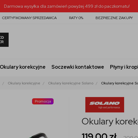
Darmowa wysyłka dla zamówień powyżej 499 zł do paczkomatu!
CERTYFIKOWANY SPRZEDAWCA
RATY 0%
BEZPIECZNE ZAKUPY
Okulary korekcyjne
Soczewki kontaktowe
Płyny i krop
Okulary korekcyjne
Okulary korekcyjne Solano
Okulary korekcyjne S
Promocja
Okulary korek
119,00
zł
209,