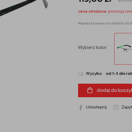
cena obniżona:
promocja cen
Najniższa cena z ostatnich 30 d
Wybierz kolor:
Wysyłka:
od 1-3 dni r
dodaj do koszy
Udostepnij
Zapyt