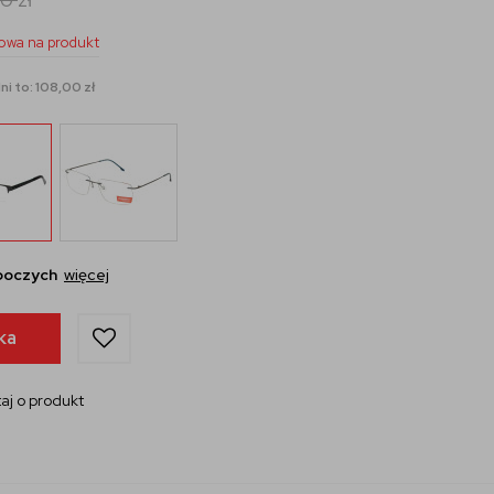
owa na produkt
ni to: 108,00 zł
oboczych
więcej
ka
aj o produkt