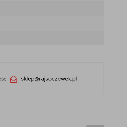
sklep@rajsoczewek.pl
ość