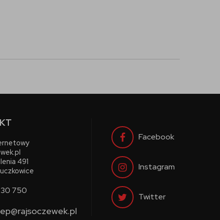
KT
Facebook
ternetowy
wek.pl
lenia 491
Instagram
uczkowice
730 750
Twitter
lep@rajsoczewek.pl