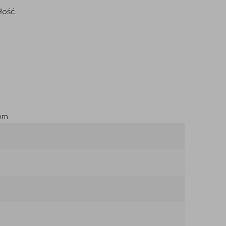
łość.
com