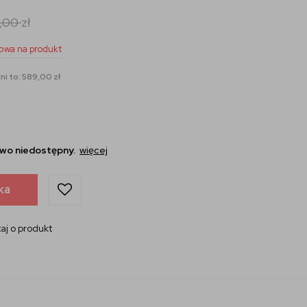
,00
zł
owa na produkt
ni to: 589,00 zł
wo niedostępny.
więcej
ka
aj o produkt