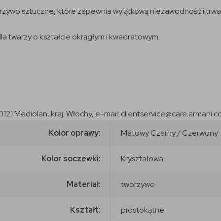
orzywo sztuczne, które zapewnia wyjątkową niezawodność i trwa
a twarzy o kształcie okrągłym i kwadratowym.
0121 Mediolan, kraj: Włochy, e-mail: clientservice@care.armani.
Kolor oprawy:
Matowy Czarny / Czerwony
Kolor soczewki:
Kryształowa
Materiał:
tworzywo
Kształt:
prostokątne