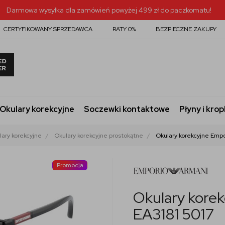
Darmowa wysyłka dla zamówień powyżej 499 zł do paczkomatu!
CERTYFIKOWANY SPRZEDAWCA
RATY 0%
BEZPIECZNE ZAKUPY
Okulary korekcyjne
Soczewki kontaktowe
Płyny i krop
lary korekcyjne
Okulary korekcyjne prostokątne
Okulary korekcyjne Empo
Promocja
Okulary kore
EA3181 5017