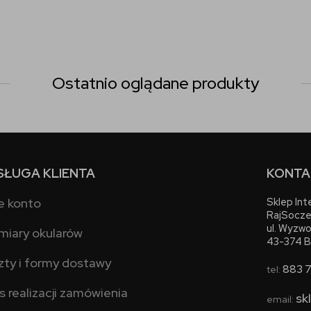
Ostatnio oglądane produkty
SŁUGA KLIENTA
KONTA
e konto
Sklep In
RajSocze
ul. Wyzwo
miary okularów
43-374 B
zty i formy dostawy
883 
tel:
s realizacji zamówienia
sk
email: