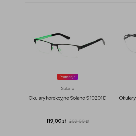
Promocja
Solano
Okulary korekcyjne Solano S 10201 D
Okulary
119,00
zł
209,00
zł