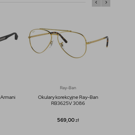
Ray-Ban
 Armani
Okulary korekcyjne Ray-Ban
Okula
RB3625V 3086
OPTIC
569,00
zł