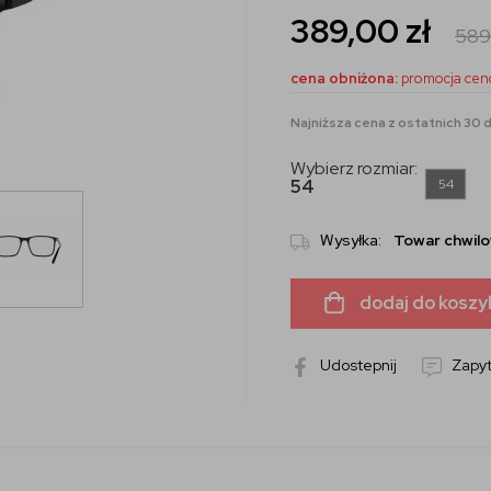
389,00
zł
589
cena obniżona:
promocja cen
Najniższa cena z ostatnich 30 d
Wybierz rozmiar:
54
54
Wysyłka:
Towar chwilo
dodaj do koszy
Udostepnij
Zapyt