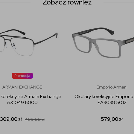
Zobacz również
Promocja
ARMANI EXCHANGE
Emporio Armani
 korekcyjne Armani Exchange
Okulary korekcyjne Emporio
AX1049 6000
EA3038 5012
309,00
zł
579,00
zł
409,00
zł